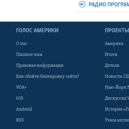
РАДИО ПРОГР
ГОЛОС АМЕРИКИ
ПРОЕКТ
О нас
Америка
Пишите нам
Итоги
Правовая информация
Детали
Как обойти блокировку сайта?
Новости СШ
VOA+
Нью-Йорк 
iOS
Дискуссия 
Android
История «Г
RSS
Учим англ