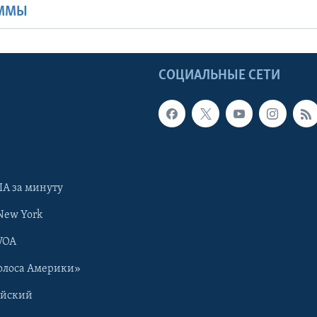
АММЫ
Ы
СОЦИАЛЬНЫЕ СЕТИ
А за минуту
New York
VOA
олоса Америки»
ийский