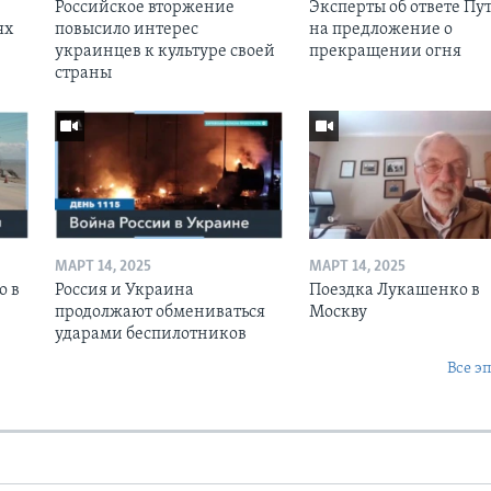
Российское вторжение
Эксперты об ответе Пу
ях
повысило интерес
на предложение о
украинцев к культуре своей
прекращении огня
страны
МАРТ 14, 2025
МАРТ 14, 2025
о в
Россия и Украина
Поездка Лукашенко в
продолжают обмениваться
Москву
ударами беспилотников
Все э
Ы