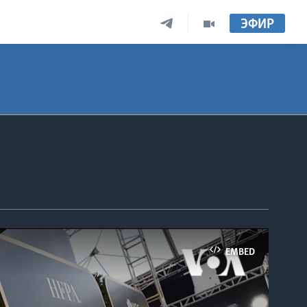
ЭФИР
EMBED