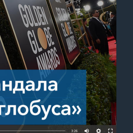
able
3:26