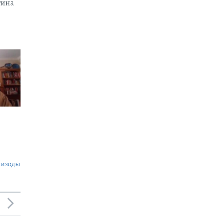
тина
пизоды