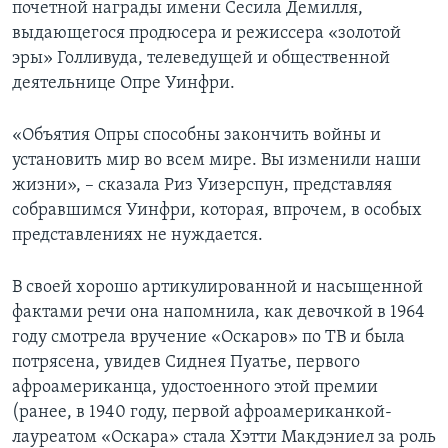
почетной награды имени Сесила Демилля,
выдающегося продюсера и режиссера «золотой
эры» Голливуда, телеведущей и общественной
деятельнице Опре Уинфри.
«Объятия Опры способны закончить войны и
установить мир во всем мире. Вы изменили наши
жизни», – сказала Риз Уизерспун, представляя
собравшимся Уинфри, которая, впрочем, в особых
представлениях не нуждается.
В своей хорошо артикулированной и насыщенной
фактами речи она напомнила, как девочкой в 1964
году смотрела вручение «Оскаров» по ТВ и была
потрясена, увидев Сиднея Пуатье, первого
афроамериканца, удостоенного этой премии
(ранее, в 1940 году, первой афроамериканкой-
лауреатом «Оскара» стала Хэтти Макдэниел за роль