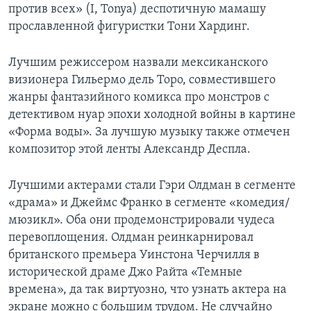
против всех» (I, Tonya) деспотичную мамашу
прославленной фигуристки Тони Хардинг.
Лучшим режиссером назвали мексиканского
визионера Гильермо дель Торо, совместившего
жанры фантазийного комикса про монстров с
детективом нуар эпохи холодной войны в картине
«Форма воды». За лучшую музыку также отмечен
композитор этой ленты Александр Деспла.
Лучшими актерами стали Гэри Олдман в сегменте
«драма» и Джеймс Франко в сегменте «комедия/
мюзикл». Оба они продемонстрировали чудеса
перевоплощения. Олдман реинкарнировал
британского премьера Уинстона Черчилля в
исторической драме Джо Райта «Темные
времена», да так виртуозно, что узнать актера на
экране можно с большим трудом. Не случайно