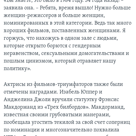
«Вы знаете, это было в 1984 году. 34 года назад! –
заявила она. – Ребята, время вышло! Нужно больше
женщин-режиссеров и больше женщин,
номинированных в этой категории. Ведь так много
хороших фильмов, поставленных женщинами. Я
горжусь, что нахожусь в одном зале с людьми,
которые открыто борются с гендерным
неравенством, сексуальными домогательствами и
пошлым цинизмом, который отравляет нашу
политику».
Актрисы из фильмов-триумфаторов также были
отмечены наградами. Изабель Юппер и
Анджелина Джоли вручили статуэтку Фрэнсис
Макдорманд из «Трех билбордов». Макдорманд,
известная своими грубоватыми манерами,
пообещала угостить текилой за свой счет соперниц
по номинации и многозначительно похвалила