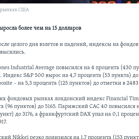
х рынках США
ыросла более чем на 15 долларов
после целого дня взлетов и падений, индексы на фонд
высились.
nes Industrial Average повысился на 4 процента (430 п
. Индекс S&P 500 вырос на 4,7 процента (53 пункта) до 
ite – на 5,3 процента (125 пунктов) до отметки в 2483
их фондовых рынках лондонский индекс Financial Tim
та (96 пунктов) до 5165. Парижский САС 40 повысился н
ункт) до 3176, а франкфуртский DAX упал на 0,1 процен
17.
кий Nikkei резко понизился на 1,7 процента (153 пункт