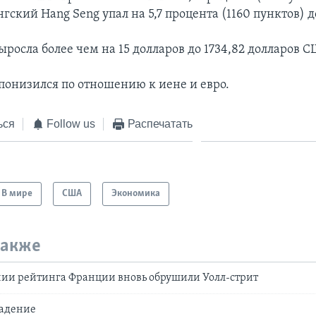
нгский Hang Seng упал на 5,7 процента (1160 пунктов) до
ыросла более чем на 15 долларов до 1734,82 долларов 
 понизился по отношению к иене и евро.
ься
Follow us
Распечатать
В мире
США
Экономика
также
нии рейтинга Франции вновь обрушили Уолл-стрит
падение