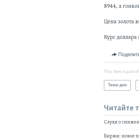
8944, а гонко
Цена золота в
Курс доллара
Поделит
This item is part of
Темы дня
Читайте 
Слухи о сниже
Биржи: новое 