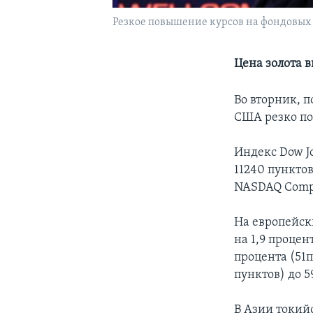
Резкое повышение курсов на фондовы
Цена золота в
Во вторник, 
США резко по
Индекс Dow Jo
11240 пунктов
NASDAQ Compos
На европейск
на 1,9 процен
процента (51п
пунктов) до 59
В Азии токийс