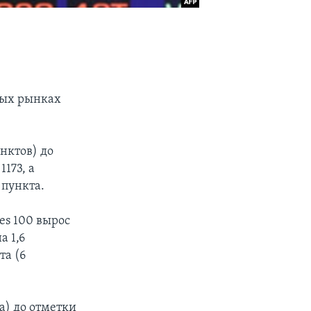
овых рынках
унктов) до
1173, а
 пункта.
es 100 вырос
а 1,6
та (6
а) до отметки