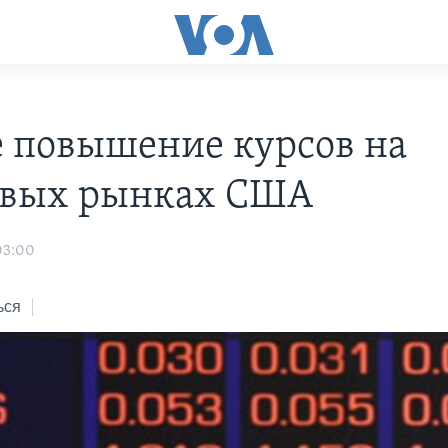
е повышение курсов на
вых рынках США
03:00
ься