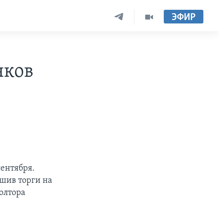
ЭФИР
нков
ентября.
ршив торги на
полтора