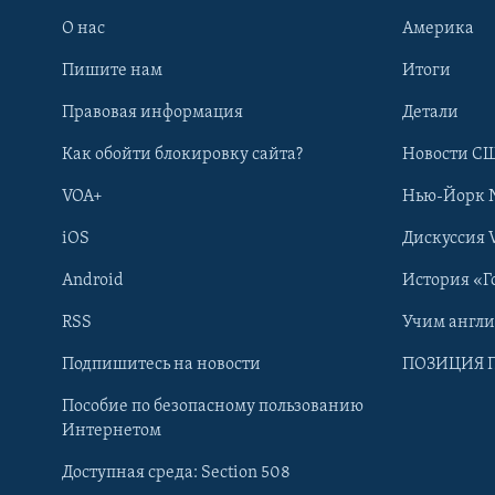
О нас
Америка
Пишите нам
Итоги
Правовая информация
Детали
Как обойти блокировку сайта?
Новости СШ
VOA+
Нью-Йорк 
iOS
Дискуссия 
Android
История «Г
RSS
Учим англ
Learning English
Подпишитесь на новости
ПОЗИЦИЯ 
Пособие по безопасному пользованию
СОЦИАЛЬНЫЕ СЕТИ
Интернетом
Доступная среда: Section 508