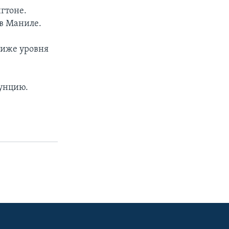
гтоне.
в Маниле.
ниже уровня
 унцию.