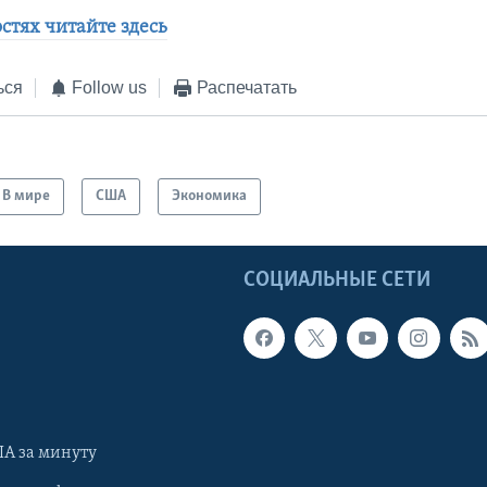
стях читайте здесь
ься
Follow us
Распечатать
В мире
США
Экономика
Ы
СОЦИАЛЬНЫЕ СЕТИ
А за минуту