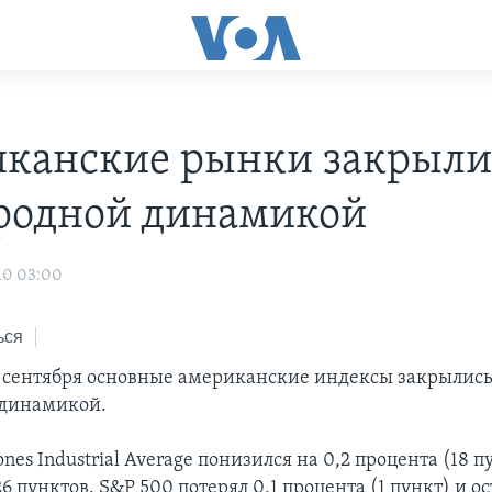
канские рынки закрыли
родной динамикой
10 03:00
ься
4 сентября основные американские индексы закрылись
 динамикой.
nes Industrial Average понизился на 0,2 процента (18 п
26 пунктов. S&P 500 потерял 0,1 процента (1 пункт) и о