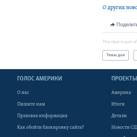
О других ново
Поделит
This item is part of
Темы дня
ГОЛОС АМЕРИКИ
ПРОЕКТ
О нас
Америка
Пишите нам
Итоги
Правовая информация
Детали
Как обойти блокировку сайта?
Новости СШ