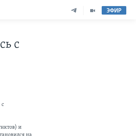
ЭФИР
сь с
 с
унктов) и
становился на