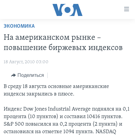
Линки
доступности
Перейти
ЭКОНОМИКА
на
ГЛАВНОЕ
На американском рынке –
основной
ПРОГРАММЫ
контент
повышение биржевых индексов
ПРОЕКТЫ
Перейти
АМЕРИКА
к
18 Август, 2010 03:00
ЭКСПЕРТИЗА
НОВОСТИ ЗА МИНУТУ
УЧИМ АНГЛИЙСКИЙ
основной
Поделиться
ИНТЕРВЬЮ
ИТОГИ
НАША АМЕРИКАНСКАЯ ИСТОРИЯ
навигации
Перейти
ФАКТЫ ПРОТИВ ФЕЙКОВ
В среду 18 августа основные американские
ПОЧЕМУ ЭТО ВАЖНО?
А КАК В АМЕРИКЕ?
в
индексы закрылись в плюсе.
ЗА СВОБОДУ ПРЕССЫ
ДИСКУССИЯ VOA
АРТЕФАКТЫ
поиск
УЧИМ АНГЛИЙСКИЙ
ДЕТАЛИ
АМЕРИКАНСКИЕ ГОРОДКИ
Индекс Dow Jones Industrial Average поднялся на 0,1
процента (10 пунктов) и составил 10416 пунктов.
ВИДЕО
НЬЮ-ЙОРК NEW YORK
ТЕСТЫ
S&P 500 повысился на 0,2 процента (2 пункта) и
ПОДПИСКА НА НОВОСТИ
АМЕРИКА. БОЛЬШОЕ ПУТЕШЕСТВИЕ
остановился на отметке 1094 пункта. NASDAQ