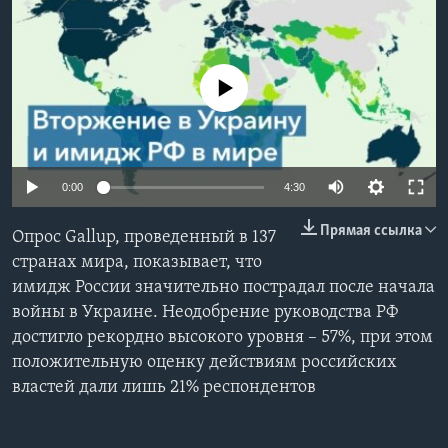
Learning English
No media source currently available
СОЦИАЛЬНЫЕ СЕТИ
Языки
0:00
4:30
Прямая ссылка
Опрос Gallup, проведенный в 137
странах мира, показывает, что
имидж России значительно пострадал после начала
войны в Украине. Неодобрение руководства РФ
достигло рекордно высокого уровня – 57%, при этом
положительную оценку действиям российских
властей дали лишь 21% респондентов