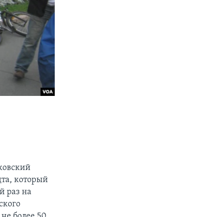
ковский
та, который
й раз на
ского
не более 50