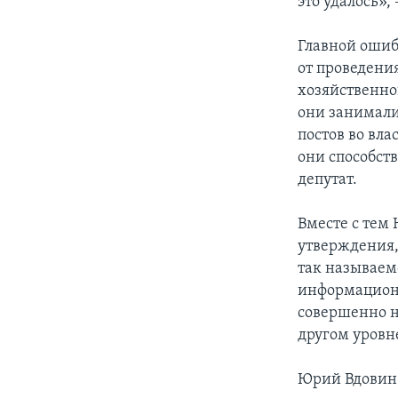
это удалось», 
Главной ошиб
от проведени
хозяйственно
они занимали
постов во вла
они способст
депутат.
Вместе с тем
утверждения,
так называемо
информационн
совершенно н
другом уровне
Юрий Вдовин 