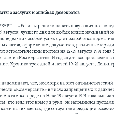
аты о заслугах и ошибках демократов
РБУРГ —
«Если вы решили начать новую жизнь с поне
19 августа: лучшего дня для любых новых начинаний н
в понедельник особый успех сулит разработка нормати
ных актов, оформление документов, различные юрид
от астрологический прогноз на 12-19 августа 1991 года 
 газете «Коммерсантъ». И год спустя воспроизведен в
ие. Хроника трех дней и ночей 19-21 августа, Ленинг
 напоминают, что, несмотря на этот оптимистический 
внесли «Коммерсантъ» в число запрещенных к дальн
. А в самом городе на Неве 19 августа 1991 года вышла 
ем, кто взял этот номер в руки, он запомнился пустым
ками на тех местах, где сотрудники редакции осмели