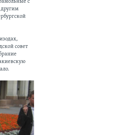
рамольные с
о другим
ербургской
изодах,
дской совет
брание
аакиевскую
ало.