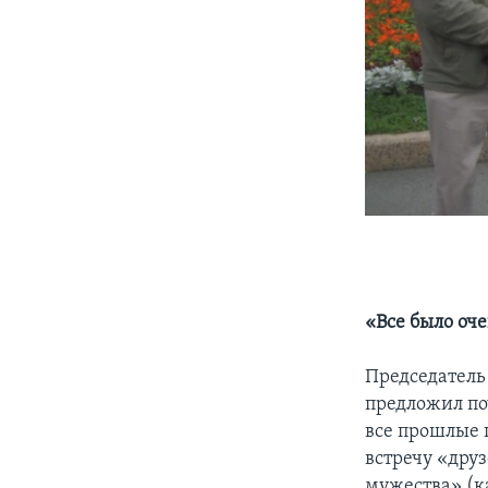
«Все было оч
Председатель
предложил по
все прошлые 
встречу «др
мужества» (к