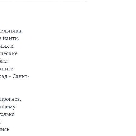
дельника,
е найти.
вных и
ические
был
 книге
рад – Санкт-
прогноз,
ейшему
только
и
лись