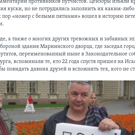
мментарии противников путчистов. Цензоры изъяли к
ния куски, но не потрудились заполнить их каким-либ
ех пор «номер с белыми пятнами» вошел в историю пет
и.
оде, а также о многих других тревожных и забавных эп
обороной здания Мариинского дворца, где заседал горо
утатов, переименованный ныне в Законодательное со
урга, вспоминали те, кто 22 года спустя пришел на Ис
ы повидать давних друзей и вспомнить тех, кого не ст