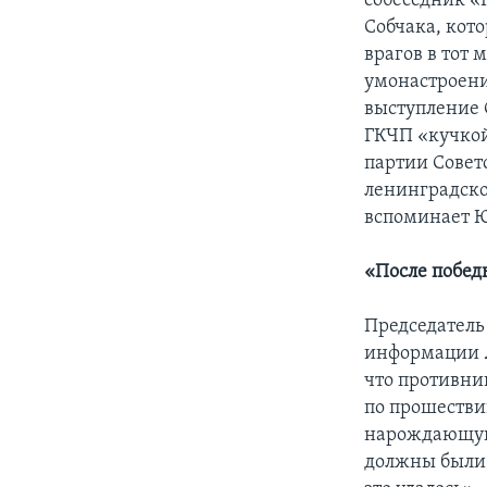
собеседник «
Собчака, кот
врагов в тот 
умонастроени
выступление С
ГКЧП «кучкой
партии Совет
ленинградско
вспоминает 
«После побед
Председатель
информации
что противник
по прошествии
нарождающуюс
должны были 