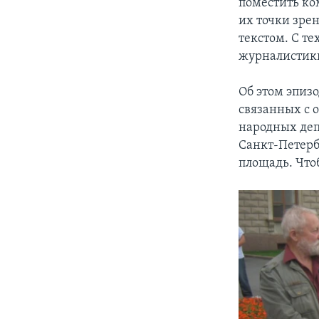
поместить ко
их точки зре
текстом. С т
журналистик
Об этом эпиз
связанных с 
народных деп
Санкт-Петерб
площадь. Чтоб