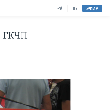
ЭФИР
е ГКЧП