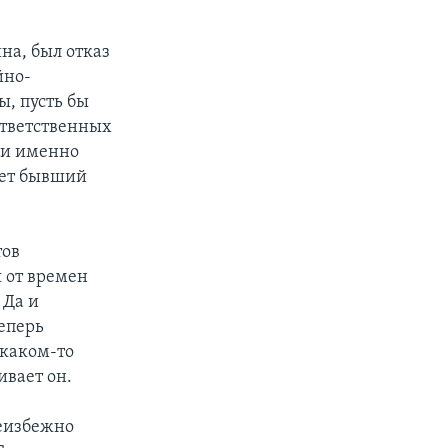
на, был отказ
йно-
ы, пусть бы
ответственных
, и именно
ает бывший
тов
 от времен
 Да и
еперь
 каком-то
ивает он.
неизбежно