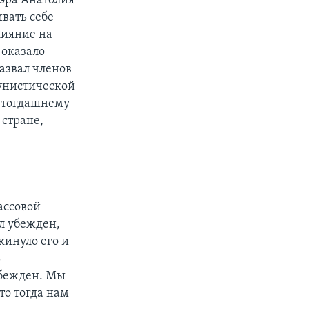
эра Анатолия
вать себе
лияние на
 оказало
назвал членов
унистической
о тогдашнему
стране,
ассовой
ыл убежден,
кинуло его и
ь
убежден. Мы
то тогда нам