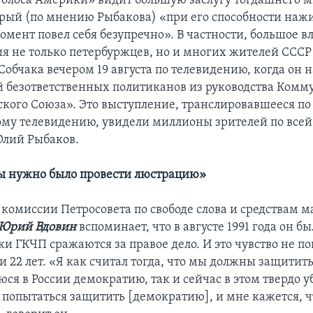
Голоса Америки» видит большую заслугу тогдашнего м
орый (по мнению Рыбакова) «при его способности нажи
момент повел себя безупречно». В частности, большое в
я не только петербуржцев, но и многих жителей СССР
обчака вечером 19 августа по телевидению, когда он 
 безответственных политиканов из руководства Комм
ского Союза». Это выступление, транслировавшееся п
му телевидению, увидели миллионы зрителей по всей 
Юлий Рыбаков.
ы нужно было провести люстрацию»
 комиссии Петросовета по свободе слова и средствам м
Юрий Вдовин
вспоминает, что в августе 1991 года он б
и ГКЧП сражаются за правое дело. И это чувство не по
 22 лет. «Я как считал тогда, что мы должны защитит
я в России демократию, так и сейчас в этом твердо 
попытаться защитить [демократию], и мне кажется, ч