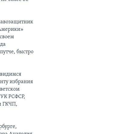
правозащитник
 Америки»
 своем
гда
путче, быстро
увидимся
енту избрания
оветском
 УК РСФСР,
и ГКЧП,
рбурге,