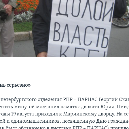
ень серьезно»
 петербургского отделения РПР – ПАРНАС Георгий Ска
чтить минутой молчания память адвоката Юрия Шмид
годы 19 августа приходил к Мариинскому дворцу. На се
узей и единомышленников, посвященную Дню граждан
ак было обозначено в листовке РПР – ПАРНАС) пришло 