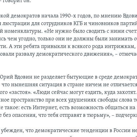
– говорит он.
кой демократов начала 1990-х годов, по мнению Вдови
я люстрации для сотрудников КГБ и чиновников парти
й номенклатуры. «Не нужно было сводить с ними счет
сь чем угодно, только они не должны были занимать 
сти. А эти ребята привыкли к всякого рода интрижкам
вовали развалу демократического движения», – отмеч
 Юрий Вдовин не разделяет бытующие в среде демокра
 что нынешняя ситуация в стране ничем не отличается
го «застоя». «Люди сейчас могут ездить, куда захотят.
ое пространство при всех удушениях свободы слова т
е такое: есть Интернет, есть возможность общаться на
 без опасения, что тебя отправят в тюрьму», – подчерк
убежден, что демократические тенденции в России 