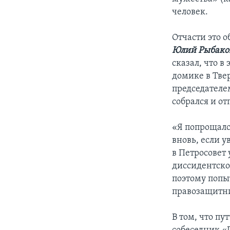
человек.
Отчасти это 
Юлий Рыбако
сказал, что в 
домике в Твер
председателем
собрался и от
«Я попрощалс
вновь, если 
в Петросовет 
диссидентско
поэтому попы
правозащитни
В том, что пу