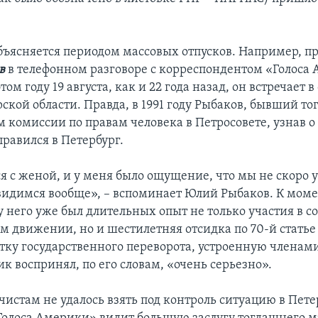
объясняется периодом массовых отпусков. Например, 
в
в телефонном разговоре с корреспондентом «Голоса
этом году 19 августа, как и 22 года назад, он встречает в
ской области. Правда, в 1991 году Рыбаков, бывший то
 комиссии по правам человека в Петросовете, узнав о 
правился в Петербург.
я с женой, и у меня было ощущение, что мы не скоро 
увидимся вообще», – вспоминает Юлий Рыбаков. К мом
у него уже был длительных опыт не только участия в с
м движении, но и шестилетняя отсидка по 70-й статье
тку государственного переворота, устроенную членам
к воспринял, по его словам, «очень серьезно».
тчистам не удалось взять под контроль ситуацию в Пете