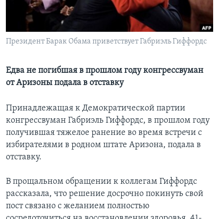
Learning English
Президент Барак Обама приветствует Габриэль Гиффордс
СОЦИАЛЬНЫЕ СЕТИ
Едва не погибшая в прошлом году конгрессвуман
от Аризоны подала в отставку
Языки
Принадлежащая к Демократической партии
конгрессвуман Габриэль Гиффордс, в прошлом году
получившая тяжелое ранение во время встречи с
избирателями в родном штате Аризона, подала в
отставку.
В прощальном обращении к коллегам Гиффордс
рассказала, что решение досрочно покинуть свой
пост связано с желанием полностью
сосредоточиться на восстановлении здоровья. 41-