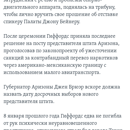
затруднения с речью и проблемы опорно-
двигательного аппарата, поднялась на трибуну,
чтобы лично вручить свое прошение об отставке
спикеру Палаты Джону Бейнеру.
После церемонии Гиффордс приняла последнее
решение на посту представителя штата Аризона,
проголосовав по законопроекту об ужесточении
санкций за контрабандный перевоз наркотиков
через американо-мексиканскую границу с
использованием малого авиатранспорта.
Губернатор Аризоны Джен Брюэр вскоре должна
назвать дату досрочных выборов нового
представителя штата.
8 января прошлого года Гиффордс едва не погибла
от рук психически неуравновешенного