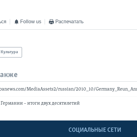
ься
Follow us
Распечатать
Культура
также
voanews.com/MediaAssets2/russian/2010_10/Germany_Reun_An
Германии – итоги двух десятилетий
Ы
СОЦИАЛЬНЫЕ СЕТИ