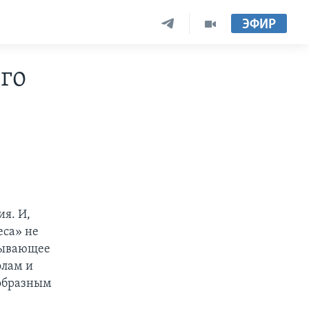
ЭФИР
го
ия. И,
еса» не
итывающее
олам и
еобразным