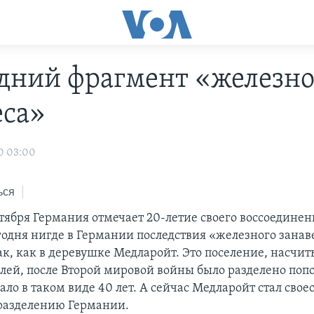
дний фрагмент «железно
еса»
0 03:00
ься
ктября Германия отмечает 20-летие своего воссоединен
годня нигде в Германии последствия «железного занав
к, как в деревушке Медларойт. Это поселение, насч
елей, после Второй мировой войны было разделено поп
ало в таком виде 40 лет. А сейчас Медларойт стал сво
разделению Германии.