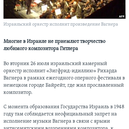
Learning English
Израильский оркестр исполнит произведение Вагнера
СОЦИАЛЬНЫЕ СЕТИ
Многие в Израиле не приемлют творчество
любимого композитора Гитлера
Языки
Во вторник 26 июля израильский камерный
оркестр исполнит «Зигфрид-идиллию» Рихарда
Вагнера в рамках ежегодного оперного фестиваля в
немецком городе Байрейт, где жил прославленный
композитор.
С момента образования Государства Израиль в 1948
году там соблюдается неофициальный запрет на
исполнение музыки Вагнера в связи с ярыми
антисемитскими воззрениями композитора, к