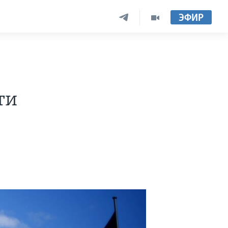
ЭФИР
ти