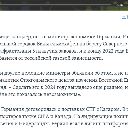
5:46
EMBED
. вице-канцлер, он же министр экономики Германии, Р
ольшой городок Вильгельмсхафен на берегу Северного
зафрахтованы 5 плавучих заводов, и к концу 2022 года
бавится от российской газовой зависимости.
 и другие немецкие министры объявили об этом, я не п
налитик Стокгольмского центра изучения Восточной 
д. – Сделать это к 2024 году выглядело еще реально, н
Мне это показалось невозможным».
. Германия договорилась о поставках СПГ с Катаром. В 
портеров также США и Канада. На лидирующие позиц
вегия и Нидерланды. Берлин взял в лизинг платформы