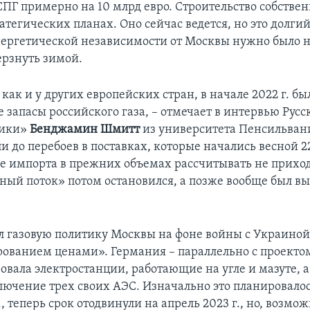
СПГ примерно на 10 млрд евро. Строительство собстве
ратегических планах. Оно сейчас ведется, но это долгий
нергетической независимости от Москвы нужно было 
ерзнуть зимой.
как и у других европейских стран, в начале 2022 г. бы
запасы российского газа, – отмечает в интервью Русс
рики»
Бенджамин Шмитт
из университета Пенсильвани
и до перебоев в поставках, которые начались весной 22
е импорта в прежних объемах рассчитывать не приход
рный поток» потом остановился, а позже вообще был вы
л газовую политику Москвы на фоне войны с Украин
ованием ценами». Германия – параллельно с проекто
овала электростанции, работающие на угле и мазуте, 
лючение трех своих АЭС. Изначально это планировалось
., теперь срок отодвинули на апрель 2023 г., но, возмож