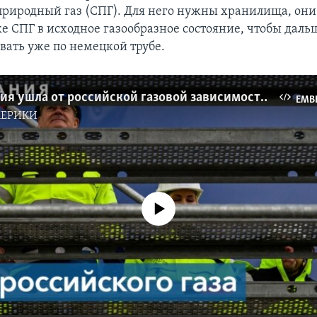
иродный газ (СПГ). Для него нужны хранилища, они 
ке СПГ в исходное газообразное состояние, чтобы даль
вать уже по немецкой трубе.
Как Германия ушла от российской газовой зависимости
EMB
МЕРИКИ
No media source currently available