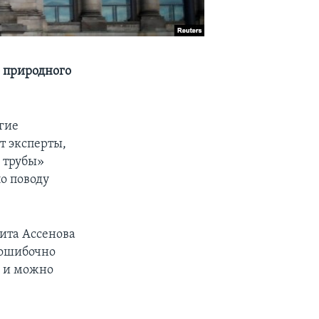
о природного
угие
т эксперты,
й трубы»
о поводу
ита Ассенова
 ошибочно
, и можно