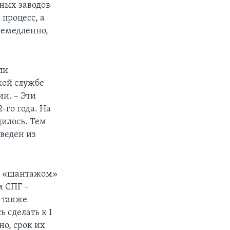
нных заводов
 процесс, а
немедленно,
ли
кой службе
и. – Эти
-го года. На
илось. Тем
веден из
ой «шантажом»
м СПГ –
а также
 сделать к 1
но, срок их