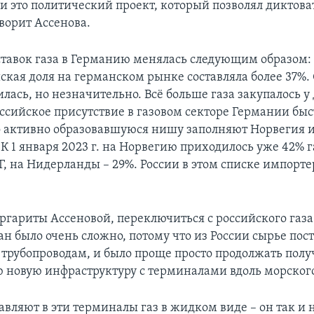
и это политический проект, который позволял диктова
оворит Ассенова.
ставок газа в Германию менялась следующим образом: 
ская доля на германском рынке составляла более 37%. 
лась, но незначительно. Всё больше газа закупалось у 
оссийское присутствие в газовом секторе Германии быс
о активно образовавшуюся нишу заполняют Норвегия 
К 1 января 2023 г. на Норвегию приходилось уже 42% 
Г, на Нидерланды – 29%. России в этом списке импорт
ргариты Ассеновой, переключиться с российского газа
ан было очень сложно, потому что из России сырье пос
трубопроводам, и было проще просто продолжать получ
ю новую инфраструктуру с терминалами вдоль морског
вляют в эти терминалы газ в жидком виде – он так и 