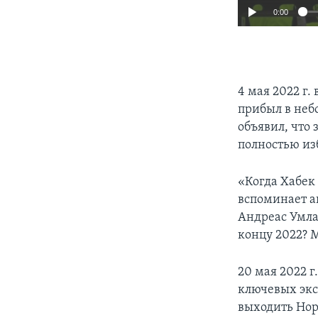
0:00
4 мая 2022 г
прибыл в неб
объявил, что 
полностью из
«Когда Хабек
вспоминает а
Андреас Умлан
концу 2022? 
20 мая 2022 г
ключевых экс
выходить Нор