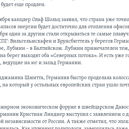
 будет еще продлен.
тября канцлер Олаф Шольц заявил, что страна уже точн
 запасов энергии будет достаточно для отопления офис
бря один за другим стали открываться те самые плавуч
СПГ: Вильгельмсхафен и Брунсбюттель у берегов Герма
е, Лубмин – в Балтийском. Лубмин примечателен тем, 
на берег выходят оба «Северных потока». И есть уже 
, ведущие на юг и запад Германии.
нджамина Шмитта, Германия быстро проделала колос
, на который у остальных европейских стран ушло поч
семирном экономическом форуме в швейцарском Даво
рмании Кристиан Линднер выступил с заявлением о 
й независимости от России. А также отметил, что эпо
нчилась. Как уточняют политологи, завершилась даже 