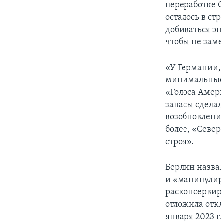
переработке 
осталось в ст
добиваться э
чтобы не зам
«У Германии, 
минимальные 
«Голоса Аме
запасы сделал
возобновлени
более, «Севе
строя».
Берлин назва
и «манипулир
расконсервир
отложила отк
января 2023 г