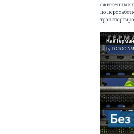
сжиженный пр
по переработ
транспортиро
by
ГОЛОС А