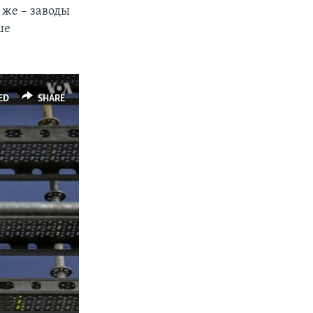
же – заводы
ше
ED
SHARE