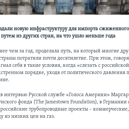
оздали новую инфраструктуру для импорта сжиженног
 путем из других стран, на что ушло меньше года
ее чем за год, проделала путь, на который многие др
страны потратили почти десятилетие. При этом, говоря
гнал себя в такие условия, когда «слезать с российско
кстренном порядке, уходя от политического давления п
ине.
 в интервью Русской службе «Голоса Америки» Маргар
нского фонда (The Jamestown Foundation), в Германии
о российские трубопроводные проекты – коммерческие
у из низких цен на газ.