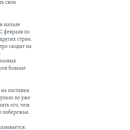
ть свои
в начале
С февраля по
других стран.
тро сходит на
и
газовых
еров больше
 на поставки
тупало по уже
ать его, чем
о побережья.
называется: