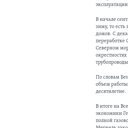
эксплуатации
В начале сен
зиму, то есть
домов. С дека
переработке 
Северном мор
окрестностях 
трубопроводы
По словам Бе
объем работы
десятилетие.
В итоге на В
экономики Ге
полной газово
Меркель зако