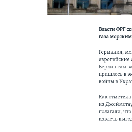
Власти ФРГ с
газа морским
Германия, мен
европейские 
Берлин сам за
пришлось в э
войны в Укра
Как отметила
из Джеймстау
полагали, чт
извлечь выгод