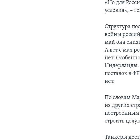
«Но для Росси
условия», – г
Структура по
войны россий
май она снизи
А вот с мая р
нет. Особенн
Нидерланды. 
поставок в ФР
нет.
По словам Ма
из других стр
построенным 
строить целу
Танкеры доста