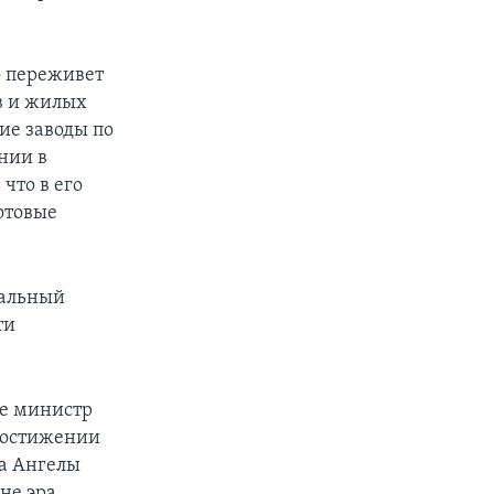
о переживет
ов и жилых
ие заводы по
нии в
что в его
готовые
сальный
ти
се министр
достижении
ха Ангелы
не эра