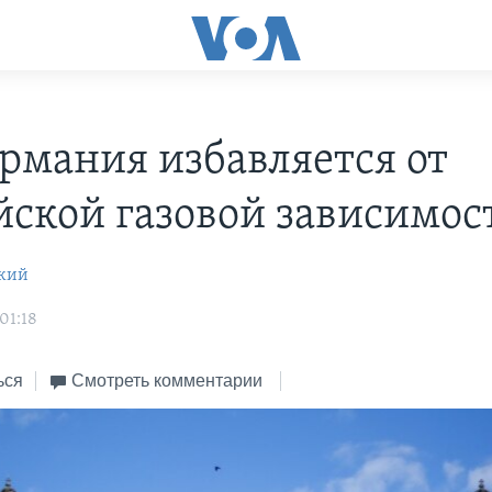
ермания избавляется от
йской газовой зависимос
цкий
01:18
ься
Смотреть комментарии