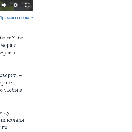
Прямая ссылка
SHARE
оберт Хабек
 моря и
 Берлин
оверил, –
px
width
Европы
о чтобы к
ряду
ии начали
 по