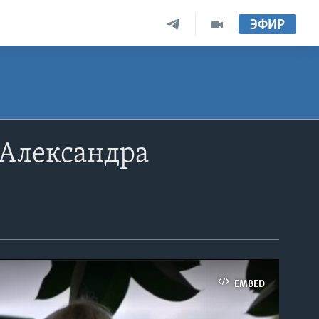
ЭФИР
 Александра
EMBED