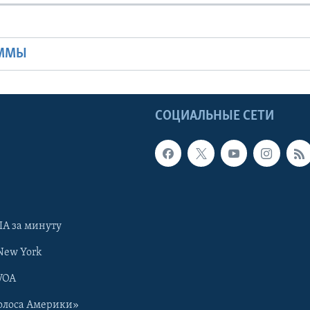
Ы
АММЫ
Ы
СОЦИАЛЬНЫЕ СЕТИ
А за минуту
New York
VOA
олоса Америки»