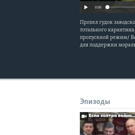
0:00
Пропел гудок заводск
тотального карантина
пропускной режим/ Б
для поддержки мораль
Эпизоды