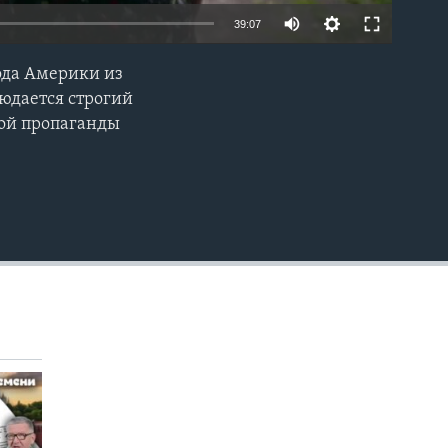
39:07
ода Америки из
EMBED
людается строгий
ой пропаганды