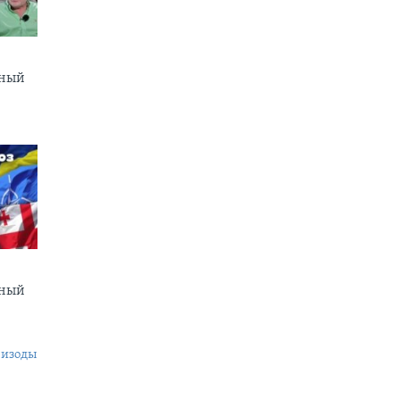
сный
сный
пизоды