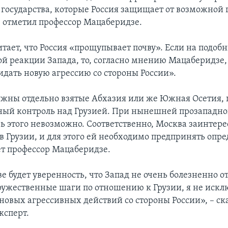
государства, которые Россия защищает от возможной 
 – отметил профессор Мацаберидзе.
итает, что Россия «прощупывает почву». Если на подоб
кой реакции Запада, то, согласно мнению Мацаберидзе,
дать новую агрессию со стороны России».
ужны отдельно взятые Абхазия или же Южная Осетия, ц
ный контроль над Грузией. При нынешней прозападно
чь этого невозможно. Соответственно, Москва заинтере
 в Грузии, и для этого ей необходимо предпринять опр
ет профессор Мацаберидзе.
е будет уверенность, что Запад не очень болезненно о
ружественные шаги по отношению к Грузии, я не иск
новых агрессивных действий со стороны России», – ска
ксперт.