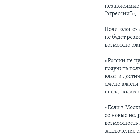
независимые 
“агрессии”»,
Политолог сч
не будет рез
возможно ожи
«России не н
получить пол
власти дости
смене власти
шаги, полага
«Если в Москв
ее новые нед
возможность 
заключение э