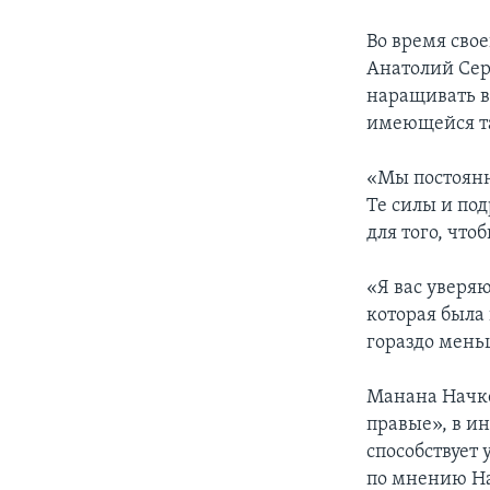
Во время сво
Анатолий Сер
наращивать в
имеющейся та
«Мы постоянн
Те силы и по
для того, что
«Я вас уверя
которая была 
гораздо меньш
Манана Начке
правые», в и
способствует
по мнению На