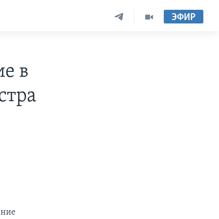
ЭФИР
е в
стра
ание