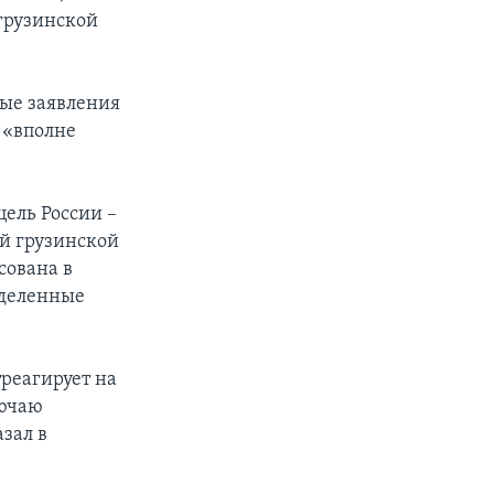
грузинской
ные заявления
 «вполне
ель России –
й грузинской
сована в
еделенные
треагирует на
лючаю
зал в