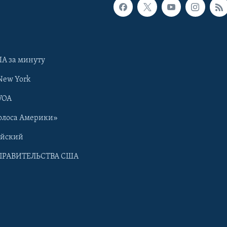
А за минуту
New York
VOA
олоса Америки»
ийский
ПРАВИТЕЛЬСТВА США