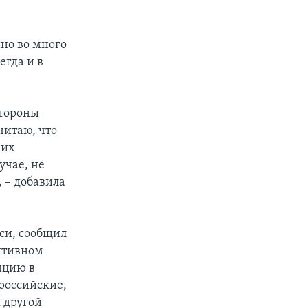
нно во много
егда и в
стороны
читаю, что
ких
учае, не
 – добавила
си, сообщил
зитивном
нцию в
российские,
 другой