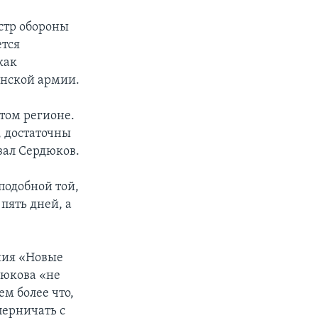
стр обороны
ется
как
инской армии.
том регионе.
, достаточны
азал Сердюков.
подобной той,
пять дней, а
ния «Новые
дюкова «не
м более что,
перничать с