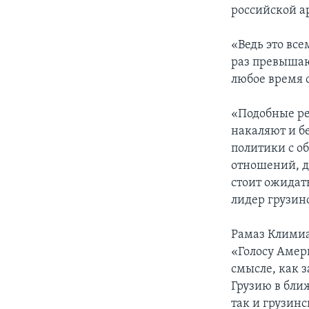
российской а
«Ведь это вс
раз превышаю
любое время 
«Подобные ре
накаляют и бе
политики с о
отношений, д
стоит ожидат
лидер грузин
Рамаз Климиа
«Голосу Амер
смысле, как з
Грузию в бли
так и грузин