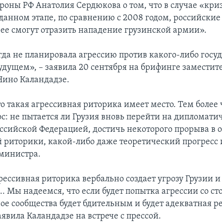
роны РФ Анатолия Сердюкова о том, что в случае «кри
 данном этапе, по сравнению с 2008 годом, российски
рее смогут отразить нападение грузинской армии».
гда не планировала агрессию против какого-либо госуд
удущем», – заявила 20 сентября на брифинге заместит
ино Каландадзе.
о такая агрессивная риторика имеет место. Тем более 
с: не пытается ли Грузия вновь перейти на дипломати
оссийской Федерацией, достичь некоторого прорыва в
й риторики, какой-либо даже теоретический прогресс 
министра.
ессивная риторика вербально создает угрозу Грузии и
.. Мы надеемся, что если будет попытка агрессии со ст
е сообщества будет бдительным и будет адекватная ре
аявила Каландадзе на встрече с прессой.