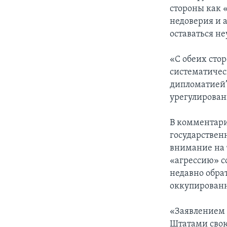
стороны как 
недоверия и а
оставаться н
«С обеих сто
систематичес
дипломатией”»
урегулирован
В комментари
государствен
внимание на 
«агрессию» со
недавно обра
оккупирован
«Заявлением 
Штатами свою