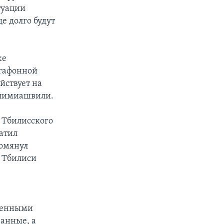
туации
е долго будут
же
егафонной
ействует на
Климиашвили.
 Тбилисского
атил
помянул
й Тбилиси
иненными
анные, а