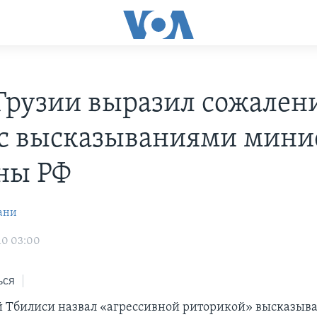
рузии выразил сожалени
 с высказываниями мини
ны РФ
ани
10 03:00
ься
 Тбилиси назвал «агрессивной риторикой» высказыв