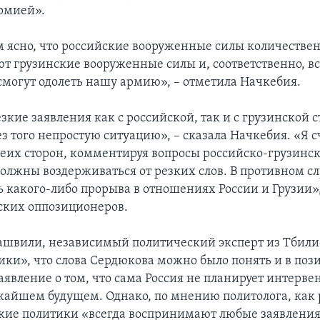
рмией».
ем ясно, что российские вооруженные силы количестве
т грузинские вооруженные силы и, соответственно, вс
смогут одолеть нашу армию», – отметила Начкебия.
зкие заявления как с российской, так и с грузинской 
з того непростую ситуацию», – сказала Начкебия. «Я с
беих сторон, комментируя вопросы российско-грузинс
олжны воздерживаться от резких слов. В противном сл
ь какого-либо прорыва в отношениях России и Грузии»,
ских оппозиционеров.
швили, независимый политический эксперт из Тбили
ики», что слова Сердюкова можно было понять и в по
аявление о том, что сама Россия не планирует интерве
жайшем будущем. Однако, по мнению политолога, как 
ские политики «всегда воспринимают любые заявления