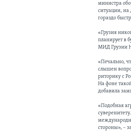
министра обо
ситуации, на
гораздо быст
«Грузия нико
планирует в б
МИД Грузии Н
«Печально, чт
слышен вопро
риторику с Р
На фоне тако
добавила зам
«Подобная агр
суверенитету.
международно
стороны», – з