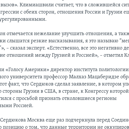
«вызов». Климиашвили считает, что в сложившейся си
грессии с обеих сторон, отношения России и Грузии ещ
еурегулированными.
рон отмечается нежелание улучшить отношения, а так
ки слышатся резкие высказывания, я это называю “м
, – сказал эксперт. «Естественно, все это негативно д
ие отношений между Грузией и Россией», – отметил 
и «Голосу Америки» директор института политологии
ного университета профессор Малхаз Мацаберидзе обр
тот факт, что Сердюков сделал заявление, в котором у
 стороны Грузии в США, в стране, к Конгрессу которо
тился с просьбой признать отколовшиеся регионы
ными Россией.
Сердюкова Москва еще раз подчеркнула перед Соед
 позицию о том, что данные территории не оккупиров