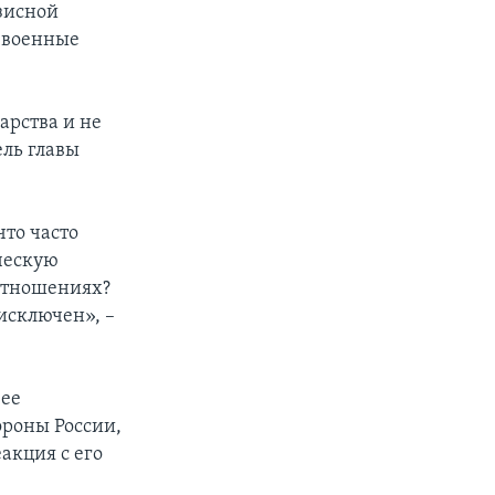
зисной
е военные
арства и не
ель главы
что часто
ческую
 отношениях?
исключен», –
 ее
ороны России,
акция с его