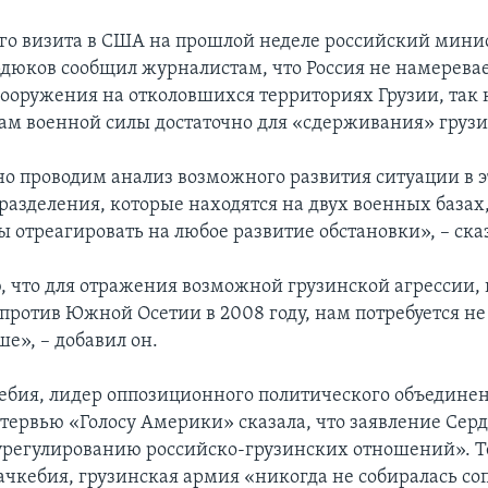
его визита в США на прошлой неделе российский мини
дюков сообщил журналистам, что Россия не намерева
ооружения на отколовшихся территориях Грузии, так 
м военной силы достаточно для «сдерживания» груз
о проводим анализ возможного развития ситуации в э
дразделения, которые находятся на двух военных базах
бы отреагировать на любое развитие обстановки», – ск
ю, что для отражения возможной грузинской агрессии, 
против Южной Осетии в 2008 году, нам потребуется не 
е», – добавил он.
бия, лидер оппозиционного политического объедине
нтервью «Голосу Америки» сказала, что заявление Сер
 урегулированию российско-грузинских отношений». Те
чкебия, грузинская армия «никогда не собиралась со