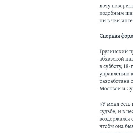
хочу поверит
подобным шаг
ни в чьи инт
Спорная фор
Грузинский пр
абхазской на
в субботу, 18
управлению к
разработана 
Москвой и Су
«У меня есть 
судьбе, и в ц
воздержался о
чтобы она бы