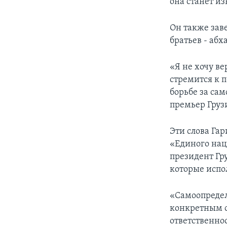
она станет и
Он также заве
братьев - абх
«Я не хочу ве
стремится к 
борьбе за са
премьер Груз
Эти слова Га
«Единого нац
президент Гр
которые испо
«Самоопредел
конкретным с
ответственно