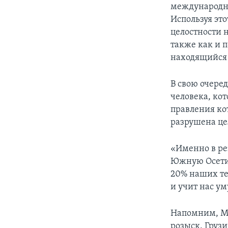
международно
Используя эт
целостности 
также как и 
находящийся 
В свою очере
человека, ко
правления ко
разрушена це
«Именно в ре
Южную Осетию
20% наших те
и учит нас ум
Напомним, Ми
розыск. Грузи