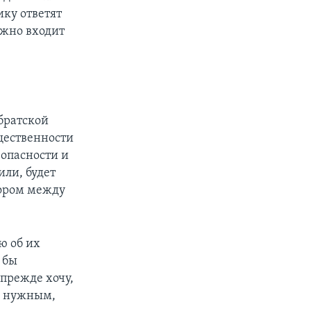
ику ответят
лжно входит
«братской
щественности
зопасности и
ли, будет
вором между
ю об их
 бы
 прежде хочу,
ем нужным,