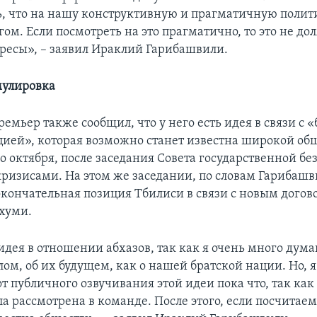
ь, что на нашу конструктивную и прагматичную полит
ом. Если посмотреть на это прагматично, то это не до
ересы», – заявил Ираклий Гарибашвили.
мулировка
емьер также сообщил, что у него есть идея в связи с 
цией», которая возможно станет известна широкой об
-го октября, после заседания Совета государственной бе
ризисами. На этом же заседании, по словам Гарибашви
окончательная позиция Тбилиси в связи с новым дого
хуми.
идея в отношении абхазов, так как я очень много дума
елом, об их будущем, как о нашей братской нации. Но, я
т публичного озвучивания этой идеи пока что, так как
ла рассмотрена в команде. После этого, если посчита