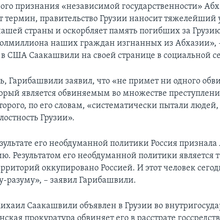
го признания «независимой государственности» Абх
от термин, правительство Грузии наносит тяжелейший 
нашей страны и оскорбляет память погибших за Грузию
полмиллиона наших граждан изгнанных из Абхазии», 
в США Саакашвили на своей странице в социальной се
дь, Гарибашвили заявил, что «не примет ни одного обв
торый является обвиняемым во множестве преступлени
торого, по его словам, «систематически пытали людей,
лостность Грузии».
зультате его необдуманной политики Россия признала
. Результатом его необдуманной политики является то
рриторий оккупировано Россией. И этот человек сегод
у-разуму», – заявил Гарибашвили.
хаил Саакашвили объявлен в Грузии во внутригосуд
нская прокуратура обвиняет его в расстрате госсредств