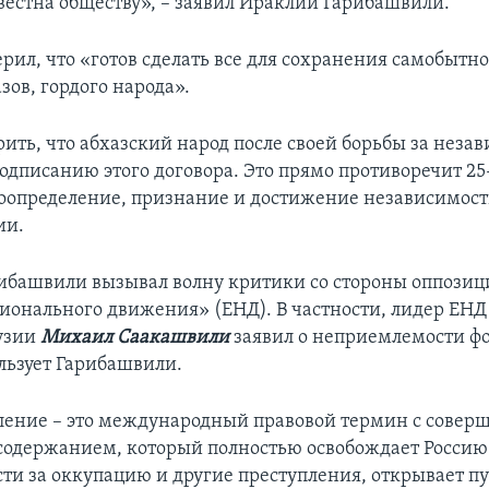
звестна обществу», – заявил Ираклий Гарибашвили.
рил, что «готов сделать все для сохранения самобытно
азов, гордого народа».
рить, что абхазский народ после своей борьбы за неза
подписанию этого договора. Это прямо противоречит 25
моопределение, признание и достижение независимости
ии.
рибашвили вызывал волну критики со стороны оппози
ионального движения» (ЕНД). В частности, лидер ЕНД 
узии
Михаил Саакашвили
заявил о неприемлемости ф
льзует Гарибашвили.
ение – это международный правовой термин с совер
одержанием, который полностью освобождает Россию
сти за оккупацию и другие преступления, открывает пу