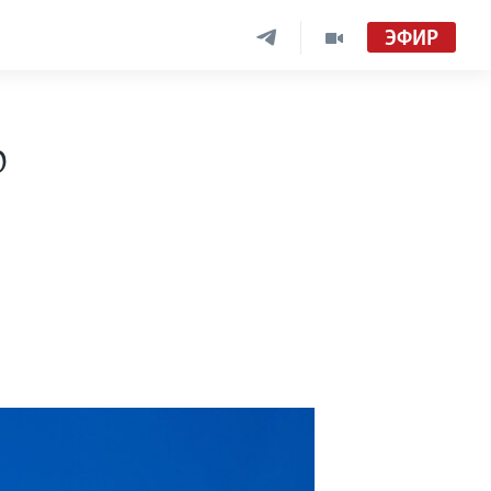
ЭФИР
о