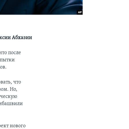
ексии Абхазии
то после
опытки
ов.
вать, что
ом. Но,
ическую
рибашвили
ект нового