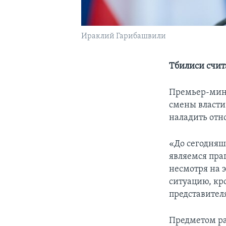
Ираклий Гарибашвили
Тбилиси счит
Премьер-мини
смены власти
наладить отн
«До сегодняш
являемся пра
несмотря на 
ситуацию, кр
представител
Предметом ра