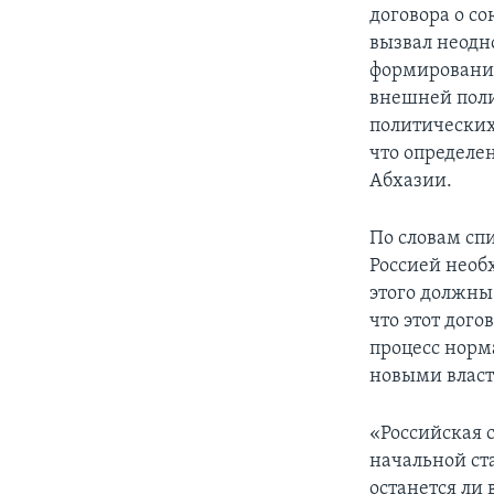
договора о с
вызвал неодн
формировании
внешней поли
политических
что определе
Абхазии.
По словам сп
Россией необх
этого должны 
что этот дого
процесс норм
новыми властя
«Российская с
начальной ста
останется ли 