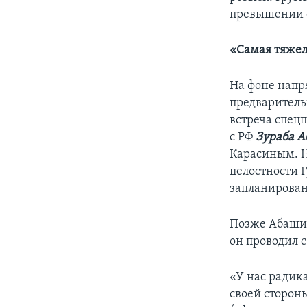
превышении 
«Самая тяжел
На фоне напр
предварительн
встреча спец
с РФ
Зураба 
Карасиным. Н
целостности Г
запланирован
Позже Абашид
он проводил 
«У нас радик
своей стороны