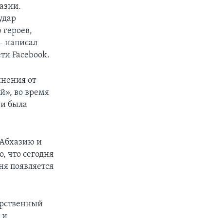
азии.
удар
 героев,
– написал
ти Facebook.
инения от
й», во время
 и была
 Абхазию и
, что сегодня
ня появляется
арственный
 и