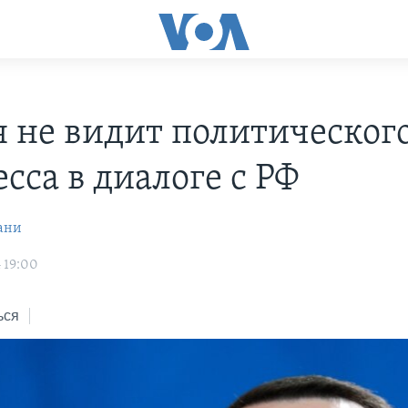
я не видит политическог
сса в диалоге с РФ
ани
 19:00
ься