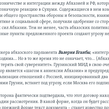
оюзничестве и интеграции между Абхазией и РФ, кото
означную реакцию в Сухуми. Содержащиеся в нем ко
 общего пространства обороны и безопасности, взаим
тике и социальной сфере, получили одобрение со стор
 сил Абхазии. Тем не менее, часть абхазских политико
нные пункты предложенного проекта создают угрозу н
икера абхазского парламента
Валерия Бганбы
, «интегр
одима... Но в то же время это не означает, что... (Абха
терять свой суверенитет». Грузинский МИД в свою оче
вор является «шагом к аннексии Абхазии» и предупред
ализации отношений с Россией, инициированный два 
ми Грузии, встанет под угрозу, если Москва его подпи
торона фактически подтвердила, что этот договор нах
дии рассмотрения. В какой форме, когда он будет рас
в прежней форме текст документа – станет известно поз