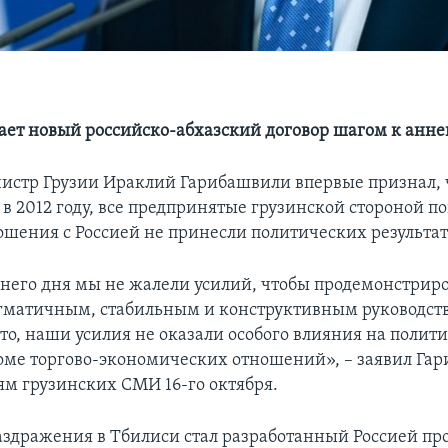
ает новый российско-абхазский договор шагом к анн
стр Грузии Ираклий Гарибашвили впервые признал, ч
 в 2012 году, все предпринятые грузинской стороной п
ошения с Россией не принесли политических результат
него дня мы не жалели усилий, чтобы продемонстриро
гматичным, стабильным и конструктивным руководств
это, наши усилия не оказали особого влияния на полит
оме торгово-экономических отношений», – заявил Га
ям грузинских СМИ 16-го октября.
здражения в Тбилиси стал разработанный Россией про