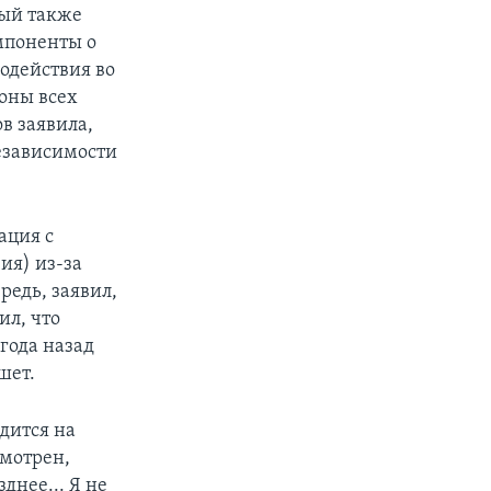
рый также
мпоненты о
одействия во
оны всех
в заявила,
езависимости
ация с
зия) из-за
редь, заявил,
ил, что
года назад
шет.
одится на
смотрен,
днее... Я не