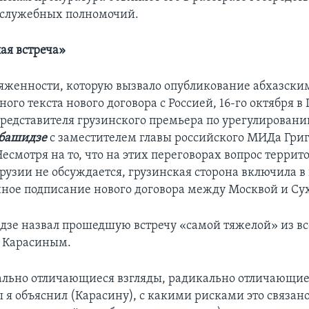
служебных полномочий.
ая встреча»
яженности, которую вызвало опубликование абхазск
ого текста нового договора с Россией, 16-го октября в
представителя грузинского премьера по урегулирова
Абашидзе
с заместителем главы российского МИДа Гри
есмотря на то, что на этих переговорах вопрос терри
рузии не обсуждается, грузинская сторона включила в
ное подписание нового договора между Москвой и Су
зе назвал прошедшую встречу «самой тяжелой» из вс
с Карасиным.
ально отличающиеся взгляды, радикально отличающие
 я объяснил (Карасину), с какими рисками это связан