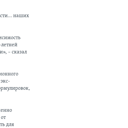
сти... наших
висимость
-летней
», – сказал
ционного
экс-
ормулировок,
шенно
 от
ть для