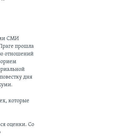
ими СМИ
 Праге прошла
нию отношений
горием
ториальной
 повестку дня
хуми.
ех, которые
ся оценки. Со
о