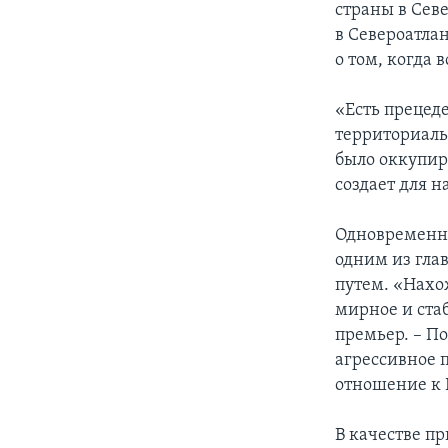
страны в Севе
в Североатла
о том, когда 
«Есть прецед
территориаль
было оккупир
создает для н
Одновременно
одним из гла
путем. «Нахо
мирное и ста
премьер. – По
агрессивное 
отношение к 
В качестве п