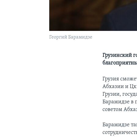
Георгий Барамидзе
Грузинский го
благоприятны
Грузия сможе
Абхазии и Цх
Грузии, госу
Барамидзе в 
советом Абха
Барамидзе та
сотрудничест