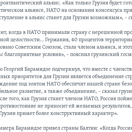
роатлантический альянс. «Как только Грузия будет гот
нтическом альянсе, НАТО на основании консенсуса п
вступление в альянс станет для Грузии возможным», – с
ент, когда в НАТО принимали страну с нерешенной пр
ной целостности… Германия, 40 процентов территори
овано Советским Союзом, стала членом альянса, и это
ас благоприятные условия», – пояснил грузинский гос
 Георгий Барамидзе подчеркнул, что вместе с членст
вных приоритетов для Грузии является объединение 
ждение под зонтом НАТО обеспечит нашей стране безо
бильное развитие, а также объединение, – сказал груз
сле того, как Грузия станет членом НАТО, Россия пойме
противостояние не приносит ей желаемых результатов,
Грузии примет более конструктивный характер».
римера Барамидзе привел страны Балтии: «Когда Россия