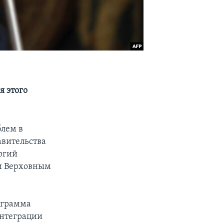
я этого
блем в
авительства
ргий
 и Верховным
ограмма
интеграции