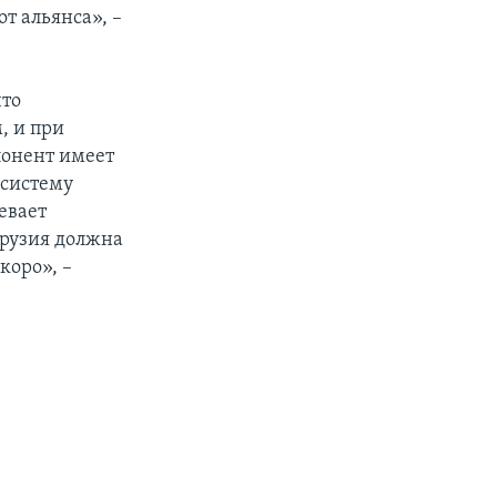
т альянса», –
что
, и при
понент имеет
 систему
евает
Грузия должна
коро», –