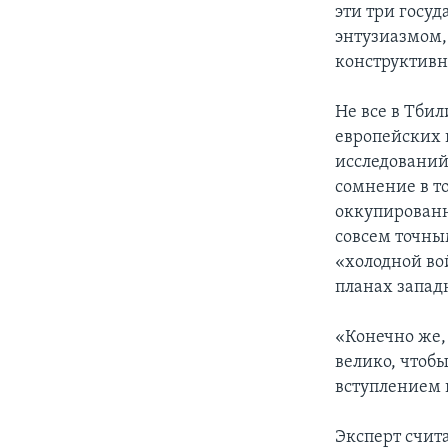
эти три госуд
энтузиазмом,
конструктивн
Не все в Тби
европейских 
исследований
сомнение в т
оккупированн
совсем точным
«холодной во
планах запад
«Конечно же, 
велико, чтобы
вступлением в
Эксперт счит