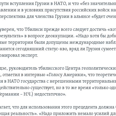
пути вступления Грузии в НАТО, и что «без значительн
влении и в условиях присутствия российских войск н
ерспектива для членства Грузии в альянсе «будет оче
верен, что Тбилиси прежде всего следует достичь «хо
езультата» в вопросе деоккупации. «Надо хотя бы доби
нные территории были допущены международные набл
анится сегодняшний статус-кво, вряд ли Грузия сумеет
юмировал эксперт.
дзе, руководитель тбилисского Центра геополитическ
, отметил в интервью «Голосу Америки», что теорети
ия в НАТО государства с нерешенными территориаль
ействительно существует, но в то же время «только од
ермании – Н.Ч.) недостаточно».
гает, что для использования этого прецедента должна
ющая реальность». «Надо приложить немало усилий для