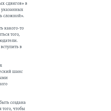
ых сдвигов» в
а указанных
нь сложной».
ть какого-то
ться того,
юдатели.
 вступить в
их
ческий шанс
ными
ного
 быть создана
 того, чтобы