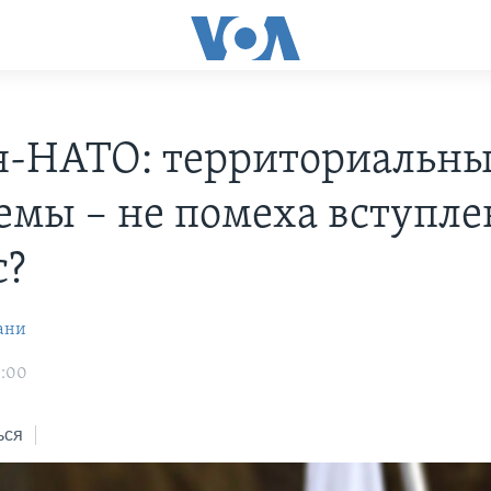
я-НАТО: территориальн
емы – не помеха вступле
с?
ани
3:00
ься