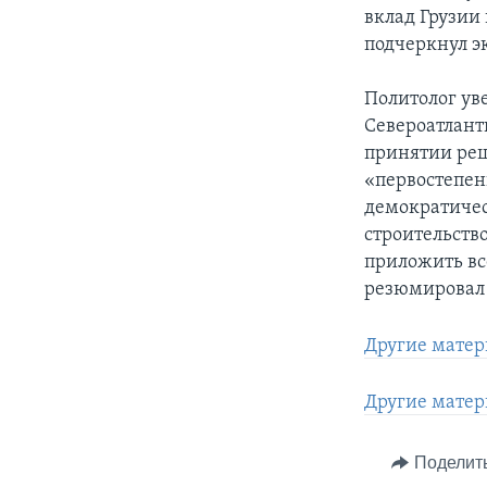
вклад Грузии 
подчеркнул э
Политолог уве
Североатлант
принятии реш
«первостепен
демократичес
строительств
приложить все
резюмировал 
Другие матер
Другие матер
Поделит