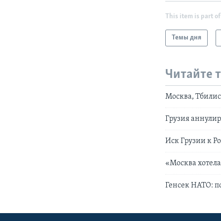
This item is part of
Темы дня
Читайте 
Москва, Тбилис
Грузия аннулир
Иск Грузии к Р
«Москва хотела
Генсек НАТО: п