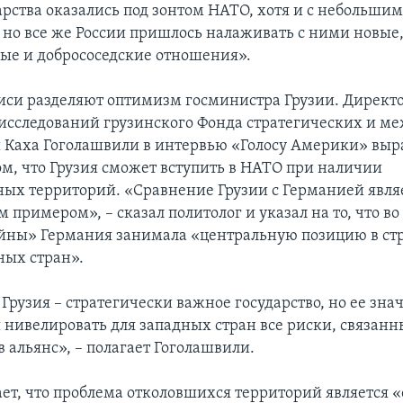
арства оказались под зонтом НАТО, хотя и с небольши
 но все же России пришлось налаживать с ними новые
ые и добрососедские отношения».
лиси разделяют оптимизм госминистра Грузии. Директ
исследований грузинского Фонда стратегических и 
 Каха Гоголашвили в интервью «Голосу Америки» выр
ом, что Грузия сможет вступить в НАТО при наличии
ых территорий. «Сравнение Грузии с Германией явля
 примером», – сказал политолог и указал на то, что в
йны» Германия занимала «центральную позицию в ст
ных стран».
Грузия – стратегически важное государство, но ее зна
 нивелировать для западных стран все риски, связанны
 альянс», – полагает Гоголашвили.
ает, что проблема отколовшихся территорий является 