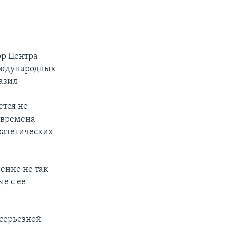
м
,
ор Центра
международных
азил
ется не
о времена
ратегических
чение не так
е с ее
«серьезной