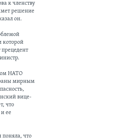
ова к членству
римет решение
казал он.
облемой
и которой
т прецедент
министр.
вом НАТО
страны мирным
пасность,
инский вице-
т, что
 и ее
 поняла, что