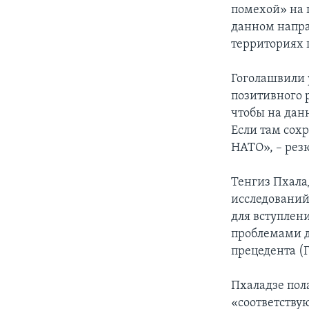
помехой» на 
данном напра
территориях п
Гоголашвили у
позитивного р
чтобы на да
Если там сохр
НАТО», – рез
Тенгиз Пхала
исследований
для вступлен
проблемами д
прецедента (Г
Пхаладзе пола
«соответству