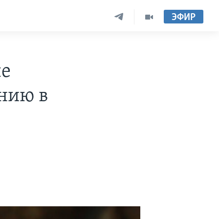
ЭФИР
ые
нию в