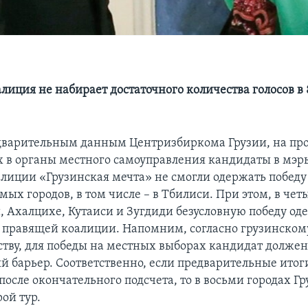
иция не набирает достаточного количества голосов в 8
дварительным данным Центризбиркома Грузии, на пр
 в органы местного самоуправления кандидаты в мэр
лиции «Грузинская мечта» не смогли одержать победу в
ых городов, в том числе – в Тбилиси. При этом, в чет
, Ахалцихе, Кутаиси и Зугдиди безусловную победу од
 правящей коалиции. Напомним, согласно грузинском
ству, для победы на местных выборах кандидат должен
й барьер. Соответственно, если предварительные итог
после окончательного подсчета, то в восьми городах Гр
ой тур.