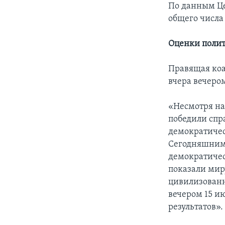
По данным Це
общего числа
Оценки поли
Правящая коа
вчера вечером
«Несмотря на
победили спра
демократичес
Сегодняшними
демократичес
показали мир
цивилизованн
вечером 15 и
результатов».