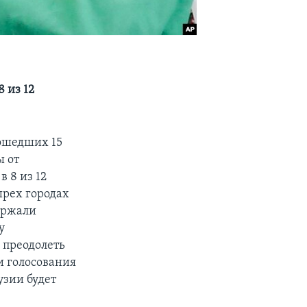
 из 12
ошедших 15
ы от
 8 из 12
ырех городах
ержали
у
 преодолеть
и голосования
узии будет