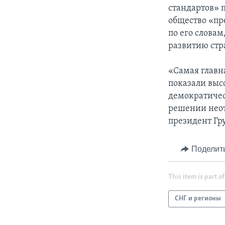
стандартов» 
общество «пр
по его слова
развитию стр
«Самая главна
показали выс
демократичес
решении неот
президент Гр
Поделит
This item is part of
СНГ и регионы