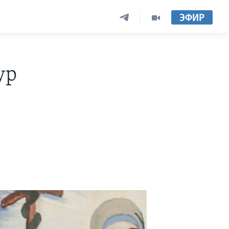
ЭФИР
ур