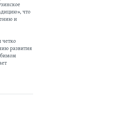
узинское
адицию», что
жению и
ы четко
ению развития
ебимом
ает