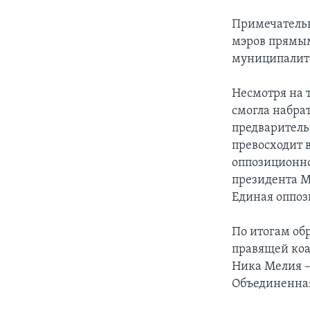
Примечательн
мэров прямым
муниципалит
Несмотря на т
смогла набрат
предваритель
превосходит 
оппозиционно
президента М
Единая оппоз
По итогам об
правящей коа
Ника Мелия –
Объединенная