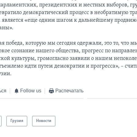
парламентских, президентских и местных выборов, гр
евратило демократический процесс в необратимую тр
м, является «еще одним шагом к дальнейшему продви
аны».
я победа, которую мы сегодня одержали, это то, что м
окое сознание нашего общества, прогресс по направл
кой культуры, громогласно заявили о нашем непокол
ъемлемо идти путем демократии и прогресса», – счит
узии.
ься
Follow us
Распечатать
Грузия
Новости