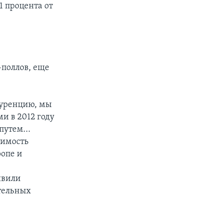
1 процента от
-поллов, еще
куренцию, мы
и в 2012 году
утем...
тимость
ропе и
швили
ательных