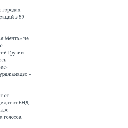
х городах
раций в 59
ая Мечта» не
но
сей Грузии
ось
кс-
Бурджанадзе –
т от
дидат от ЕНД
дзе –
 голосов.