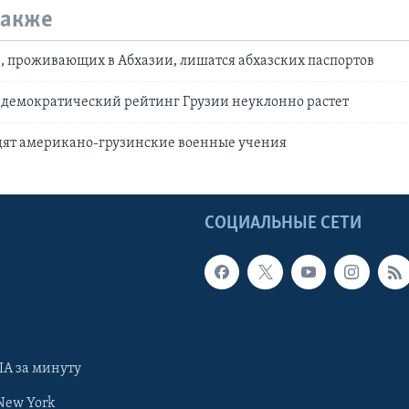
также
н, проживающих в Абхазии, лишатся абхазских паспортов
 демократический рейтинг Грузии неуклонно растет
дят американо-грузинские военные учения
Ы
СОЦИАЛЬНЫЕ СЕТИ
А за минуту
New York