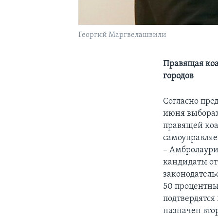
Георгий Маргвелашвили
Правящая коал
городов
Согласно пре
июня выборах
правящей коа
самоуправляем
– Амбролаури
кандидаты от
законодатель
50 процентны
подтвердятся 
назначен втор