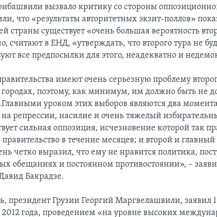
рибашвили вызвало критику со стороны оппозиционног
ли, что «результаты авторитетных экзит-поллов» пока
ей страны существует «очень большая вероятность втор
о, считают в ЕНД, «утверждать, что второго тура не буд
вуют все предпосылки для этого, неадекватно и недемо
равительства имеют очень серьезную проблему второг
 городах, поэтому, как минимум, им должно быть не д
..Главными уроком этих выборов являются два момента
я на репрессии, насилие и очень тяжелый избирательны
твует сильная оппозиция, исчезновение которой так п
правительство в течение месяцев; и второй и главный 
ень четко выразил, что ему не нравится политика, пос
х обещаниях и постоянном противостоянии», – заяви
Давид Бакрадзе.
дь, президент Грузии Георгий Маргвелашвили, заявил 1
с 2012 года, проведением «на уровне высоких междун