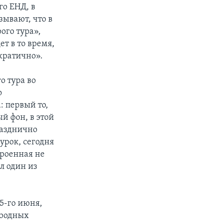
о ЕНД, в
зывают, что в
ого тура»,
ет в то время,
кратично».
о тура во
о
: первый то,
й фон, в этой
разднично
урок, сегодня
троенная не
л один из
5-го июня,
ародных