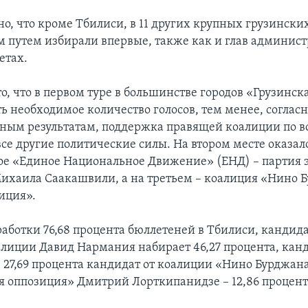
о, что кроме Тбилиси, в 11 других крупных грузински
 путем избирали впервые, также как и глав админист
етах.
о, что в первом туре в большинстве городов «Грузинск
ь необходимое количество голосов, тем менее, соглас
ным результатам, поддержка правящей коалиции по в
все другие политические силы. На втором месте оказал
е «Единое Национальное Движение» (ЕНД) – партия э
ихаила Саакашвили, а на третьем – коалиция «Нино 
иция».
работки 76,68 процента бюллетеней в Тбилиси, кандида
лиции Давид Нармания набирает 46,27 процента, кан
 27,69 процента кандидат от коалиции «Нино Бурджана
 оппозиция» Дмитрий Лорткипанидзе – 12,86 процента