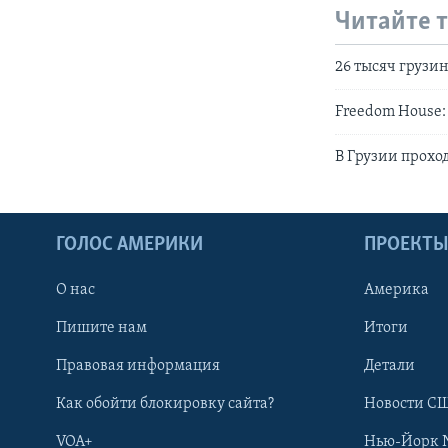
Читайте 
26 тысяч грузи
Freedom House:
В Грузии прохо
ГОЛОС АМЕРИКИ
ПРОЕКТ
О нас
Америка
Пишите нам
Итоги
Правовая информация
Детали
Как обойти блокировку сайта?
Новости СШ
VOA+
Нью-Йорк 