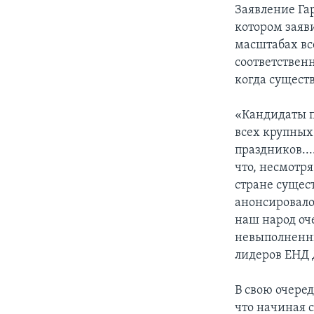
Заявление Га
котором заяви
масштабах вс
соответственн
когда сущест
«Кандидаты п
всех крупных
праздников..
что, несмотр
стране сущес
анонсировало 
наш народ оч
невыполненны
лидеров ЕНД 
В свою очере
что начиная 