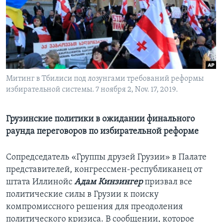
Learning English
СОЦИАЛЬНЫЕ СЕТИ
Митинг в Тбилиси под лозунгами требований реформы
избирательной системы. 7 ноября 2, Nov. 17, 2019.
Языки
Грузинские политики в ожидании финального
раунда переговоров по избирательной реформе
Сопредседатель «Группы друзей Грузии» в Палате
представителей, конгрессмен-республиканец от
штата Иллинойс
Адам Кинзингер
призвал все
политические силы в Грузии к поиску
компромиссного решения для преодоления
политического кризиса. В сообщении, которое