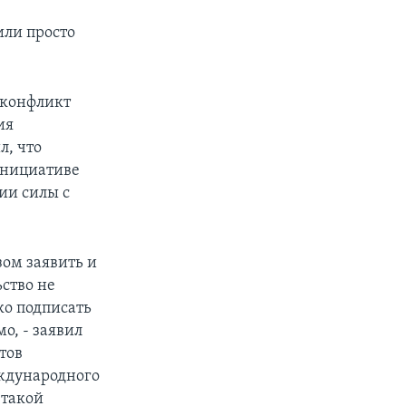
или просто
 «конфликт
ия
л, что
инициативе
ии силы с
ом заявить и
ьство не
ко подписать
о, - заявил
тов
еждународного
 такой