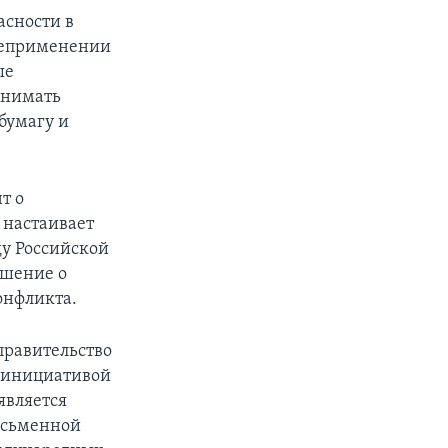
асности в
 неприменении
ые
инимать
 бумагу и
т о
 настаивает
ду Российской
ашение о
онфликта.
правительство
й инициативой
является
исьменной