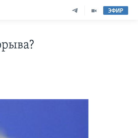
ЭФИР
орыва?