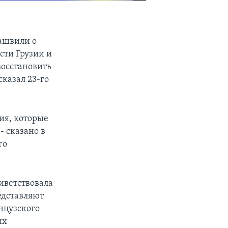
ашвили о
сти Грузии и
восстановить
казал 23-го
ия, которые
- сказано в
го
ветствовала
едставляют
нцузского
их