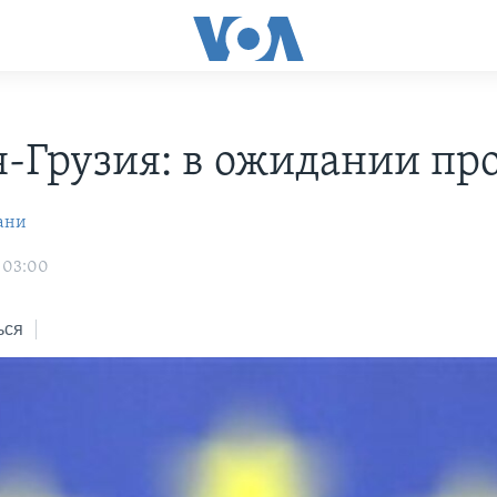
я-Грузия: в ожидании пр
ани
 03:00
ься