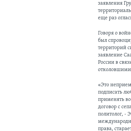
заявления Гру
территориаль
еще раз оглас
Говоря о войн
был спровоци
территорий си
заявление Са
России в связ
отколовшими
«Это неприем
подписать люб
применять во
договор с се
политолог, - 
международно
права, старае