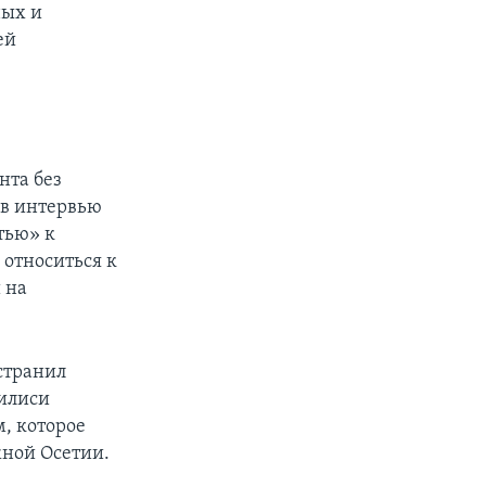
ных и
ей
нта без
 в интервью
тью» к
относиться к
 на
странил
билиси
, которое
жной Осетии.