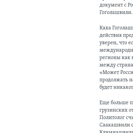
документ с Ро
Гоголашвили.
Каха Гоголаш
действия пре
уверен, что е
международног
регионы как 
между страна
«Может Росси
продолжать н
будет никако
Еще больше п
грузинских 
Политолог сч
Саакашвили с
Климиашвили 