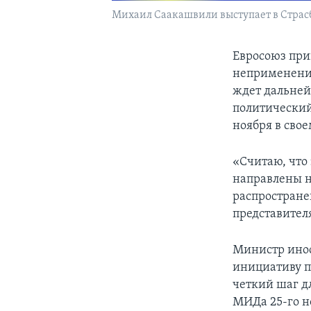
Михаил Саакашвили выступает в Страсб
Евросоюз при
неприменении
ждет дальней
политический
ноября в сво
«Считаю, что
направлены н
распростране
представител
Министр ино
инициативу п
четкий шаг д
МИДа 25-го н