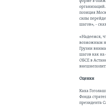
форме в ближ
организаций.
позиция Моск
силы перейде
шагов», - ск
«Надеемся, чт
возможным на
Грузии внима
шагов как на
ОБСЕ в Астане
внешнеполити
Оценки
Каха Гоголаш
Фонда страте
президента С