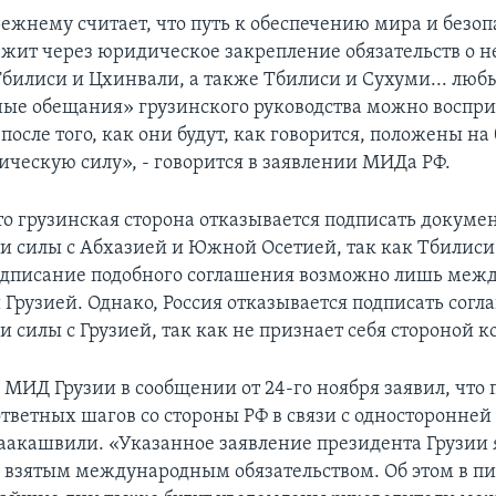
режнему считает, что путь к обеспечению мира и безоп
ежит через юридическое закрепление обязательств о
билиси и Цхинвали, а также Тбилиси и Сухуми... люб
ые обещания» грузинского руководства можно воспр
после того, как они будут, как говорится, положены на
ическую силу», - говорится в заявлении МИДа РФ.
о грузинская сторона отказывается подписать докумен
 силы с Абхазией и Южной Осетией, так как Тбилиси
подписание подобного соглашения возможно лишь меж
 Грузией. Однако, Россия отказывается подписать согл
 силы с Грузией, так как не признает себя стороной к
 МИД Грузии в сообщении от 24-го ноября заявил, что 
ответных шагов со стороны РФ в связи с односторонне
аакашвили. «Указанное заявление президента Грузии 
 взятым международным обязательством. Об этом в п