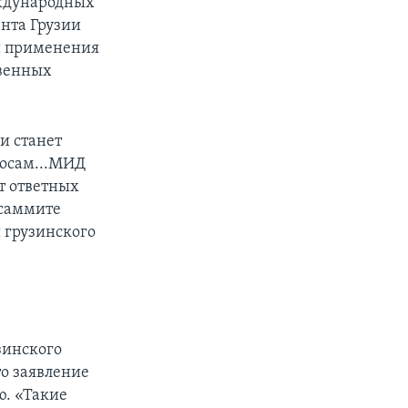
еждународных
ента Грузии
и применения
твенных
и станет
росам...МИД
т ответных
 саммите
и грузинского
зинского
о заявление
ю. «Такие