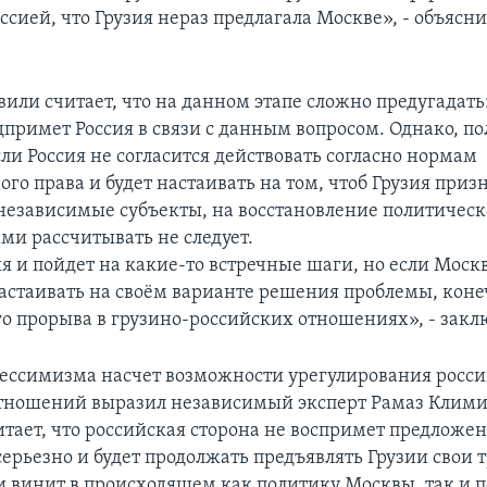
ссией, что Грузия нераз предлагала Москве», - объясн
вили считает, что на данном этапе сложно предугадать
дпримет Россия в связи с данным вопросом. Однако, по
сли Россия не согласится действовать согласно нормам
о права и будет настаивать на том, чтоб Грузия приз
независимые субъекты, на восстановление политическ
ми рассчитывать не следует.
я и пойдет на какие-то встречные шаги, но если Москв
астаивать на своём варианте решения проблемы, коне
го прорыва в грузино-российских отношениях», - закл
ессимизма насчет возможности урегулирования росси
отношений выразил независимый эксперт Рамаз Клим
итает, что российская сторона не воспримет предложе
ерьезно и будет продолжать предъявлять Грузии свои 
винит в происходящем как политику Москвы, так и 