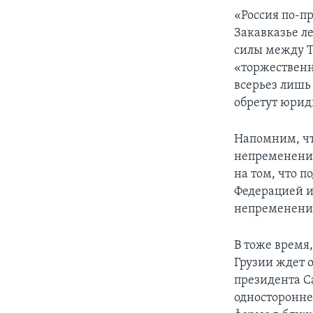
«Россия по-п
Закавказье л
силы между Т
«торжественн
всерьез лишь 
обретут юрид
Напомним, чт
непременении
на том, что 
Федерацией и
непременении
В тоже время,
Грузии ждет 
президента С
односторонне