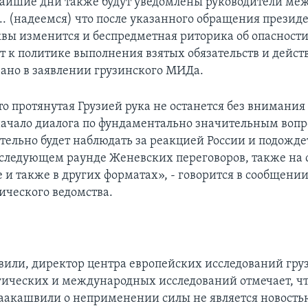
айшие дни также будут уведомлены руководители м
.. (надеемся) что после указанного обращения презид
вы изменится и беспредметная риторика об опасност
т к политике выполнения взятых обязательств и дейс
азано в заявлении грузинского МИДа.
о протянутая Грузией рука не останется без внимания 
чало диалога по фундаментально значительным воп
тельно будет наблюдать за реакцией России и подожде
 следующем раунде Женевских переговоров, также на
 и также в других форматах», - говорится в сообщени
ческого ведомства.
вили, директор центра европейских исследований гру
гических и международных исследований отмечает, чт
аакашвили о неприменении силы не является новость