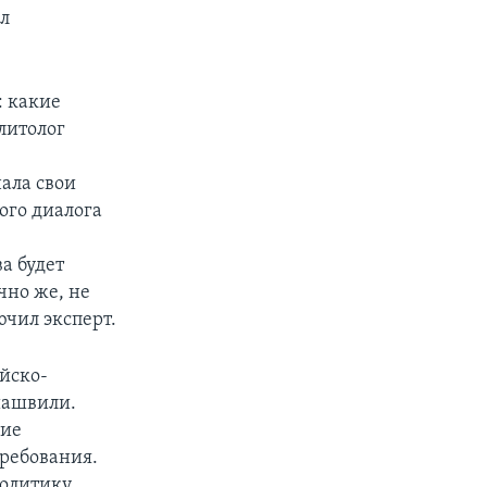
ил
: какие
литолог
нала свои
ого диалога
а будет
чно же, не
ючил эксперт.
йско-
иашвили.
ние
требования.
политику