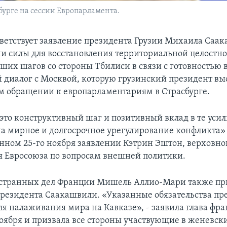
урге на сессии Европарламента.
ветствует заявление президента Грузии Михаила Саак
 силы для восстановления территориальной целостно
ших шагов со стороны Тбилиси в связи с готовностью 
 диалог с Москвой, которую грузинский президент выс
ем обращении к европарламентариям в Страсбурге.
 это конструктивный шаг и позитивный вклад в те усил
а мирное и долгосрочное урегулирование конфликта» 
нном 25-го ноября заявлении Кэтрин Эштон, верховно
я Евросоюза по вопросам внешней политики.
странных дел Франции Мишель Аллио-Мари также при
резидента Саакашвили. «Указанные обязательства пр
ля налаживания мира на Кавказе», - заявила глава фра
оября и призвала все стороны участвующие в женевск