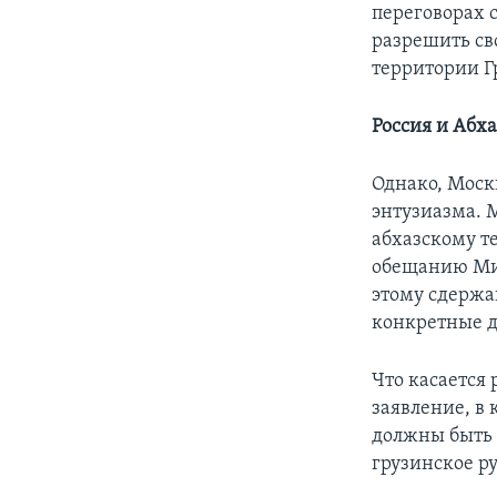
переговорах 
разрешить св
территории Г
Россия и Абх
Однако, Моск
энтузиазма. 
абхазскому т
обещанию Ми
этому сдержа
конкретные д
Что касается
заявление, в 
должны быть
грузинское р