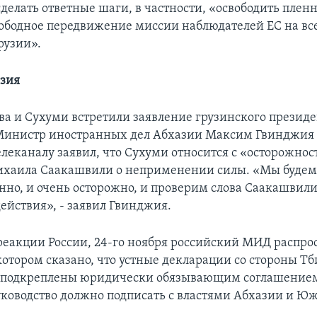
сделать ответные шаги, в частности, «освободить плен
ободное передвижение миссии наблюдателей ЕС на вс
рузии».
азия
ва и Сухуми встретили заявление грузинского президе
Министр иностранных дел Абхазии Максим Гвинджия
елеканалу заявил, что Сухуми относится с «осторожнос
хаила Саакашвили о неприменении силы. «Мы будем 
нно, и очень осторожно, и проверим слова Саакашвили
ействия», - заявил Гвинджия.
 реакции России, 24-го ноября российский МИД распро
котором сказано, что устные декларации со стороны Т
 подкреплены юридически обязывающим соглашением
уководство должно подписать с властями Абхазии и Ю