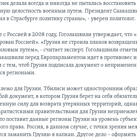
зия делала всегда и никогда не пыталась восстановить
ную целостность военным путем. Президент Саакашв
ил в Страсбурге политику страны», - уверен политолог.
е с Россией в 2008 году, Гоголашвили утверждает, что
рован Россией». «Грузия не строила планов возвращен
ловым путем», - считает эксперт. Гоголашвили отмети
акашвили перед Европарламентом идет в противовес 
и с тем, чтоб Грузия подписала документ о неприменен
ся регионами.
лемо для Грузии. Тбилиси может односторонним образ
ой документ, в котором Грузия берет на себя обязател
енную силу для возврата утерянных территорий, одна
паратистскими правительствами для Грузии неприемлем
Это поставит данные регионы Грузии на уровень субъек
го права. Россия, в данном случае, с точки зрения м
тся заманить Грузию в капкан. Другое дело – оформить