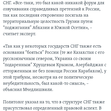
СНГ. «Все-таки, это был какой-никакой форум для
озвучивания справедливых претензий к России,
так как последняя откровенно посягала на
территориальную целостность Грузии путем
“поджигания” Абхазии и Южной Осетии», –
считает эксперт.
«Так как у некоторых государств СНГ также есть
основания “бояться” России (те же Казахстан с его
русскоязычным севером, Украина со своим
“подаренным” Хрущевым Крымом, Азербайджан с
отторженным не без помощи России Карабахом), у
этой трибуны, несмотря на ее политическую
неубедительность, был какой-то смысл», –
объяснил Мчедлишвили.
Политолог указал на то, что в структуре СНГ также
присутствовал определенный правовой аспект. В