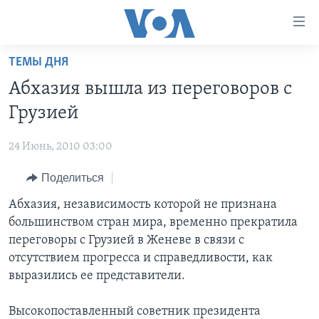
Линки
доступности
Перейти
ТЕМЫ ДНЯ
на
ГЛАВНОЕ
Абхазия вышла из переговоров с
основной
ПРОГРАММЫ
контент
Грузией
ПРОЕКТЫ
Перейти
АМЕРИКА
к
24 Июнь, 2010 03:00
ЭКСПЕРТИЗА
НОВОСТИ ЗА МИНУТУ
УЧИМ АНГЛИЙСКИЙ
основной
Поделиться
ИНТЕРВЬЮ
ИТОГИ
НАША АМЕРИКАНСКАЯ ИСТОРИЯ
навигации
Перейти
ФАКТЫ ПРОТИВ ФЕЙКОВ
Абхазия, независимость которой не признана
ПОЧЕМУ ЭТО ВАЖНО?
А КАК В АМЕРИКЕ?
в
большинством стран мира, временно прекратила
ЗА СВОБОДУ ПРЕССЫ
ДИСКУССИЯ VOA
АРТЕФАКТЫ
поиск
переговоры с Грузией в Женеве в связи с
УЧИМ АНГЛИЙСКИЙ
ДЕТАЛИ
АМЕРИКАНСКИЕ ГОРОДКИ
отсутствием прогресса и справедливости, как
выразились ее представители.
ВИДЕО
НЬЮ-ЙОРК NEW YORK
ТЕСТЫ
ПОДПИСКА НА НОВОСТИ
АМЕРИКА. БОЛЬШОЕ ПУТЕШЕСТВИЕ
Высокопоставленный советник президента