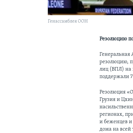
Генассамблея ООН
Резолюцию по
Генеральная 
резолюцию, 
лиц (ВПЛ) на
поддержали 79
Резолюция «О
Грузия и Цхи
насильственн
регионах, пр
и беженцев и
дома на всей