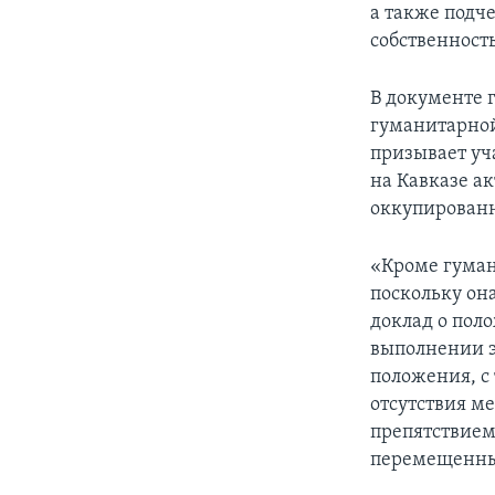
а также подч
собственность
В документе 
гуманитарной
призывает уч
на Кавказе а
оккупирован
«Кроме гуман
поскольку он
доклад о пол
выполнении э
положения, с
отсутствия м
препятствием
перемещенных