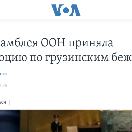
самблея ООН приняла
юцию по грузинским бе
ани
7:35
ься