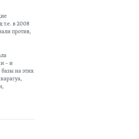
щие
 т.е. в 2008
вали против,
ала
и – и
 базы на этих
икарагуа,
и,