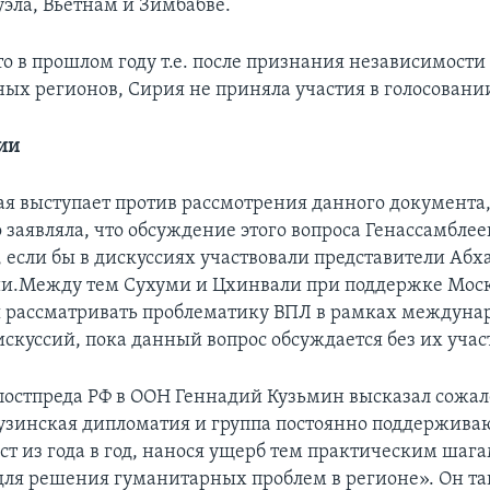
уэла, Вьетнам и Зимбабве.
о в прошлом году т.е. после признания независимости
ых регионов, Сирия не приняла участия в голосовани
ии
рая выступает против рассмотрения данного документа
 заявляла, что обсуждение этого вопроса Генассамбле
, если бы в дискуссиях участвовали представители Абх
и.Между тем Сухуми и Цхинвали при поддержке Мос
 рассматривать проблематику ВПЛ в рамках междун
скуссий, пока данный вопрос обсуждается без их учас
постпреда РФ в ООН Геннадий Кузьмин высказал сожал
грузинская дипломатия и группа постоянно поддержив
кст из года в год, нанося ущерб тем практическим шаг
ля решения гуманитарных проблем в регионе». Он та