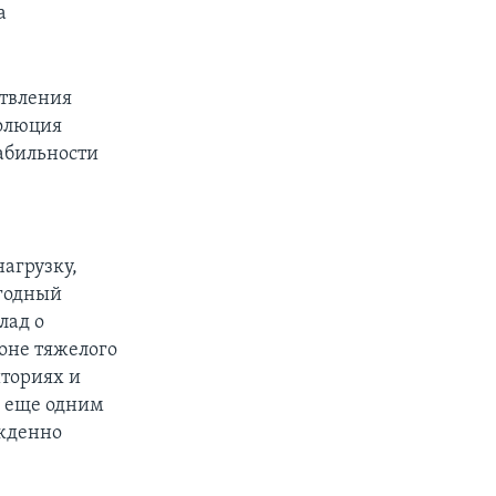
а
ствления
золюция
табильности
агрузку,
егодный
лад о
оне тяжелого
иториях и
я еще одним
ужденно