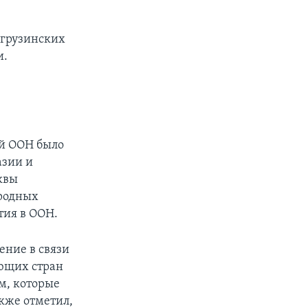
 грузинских
и.
,
ей ООН было
азии и
квы
ародных
тия в ООН.
ение в связи
ающих стран
ам, которые
кже отметил,