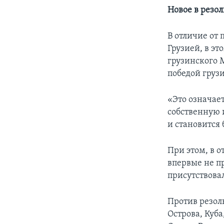
Новое в резо
В отличие от
Грузией, в эт
грузинского 
победой груз
«Это означае
собственную 
и становится
При этом, в 
впервые не п
присутствовал
Против резол
Острова, Куба