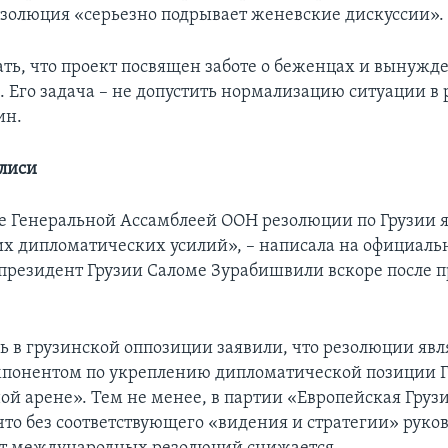
езолюция «серьезно подрывает женевские дискуссии».
ть, что проект посвящен заботе о беженцах и вынуж
 Его задача – не допустить нормализацию ситуации в 
ин.
лиси
 Генеральной Ассамблеей ООН резолюции по Грузии я
х дипломатических усилий», – написала на официаль
 президент Грузии Саломе Зурабишвили вскоре после 
дь в грузинской оппозиции заявили, что резолюции яв
понентом по укреплению дипломатической позиции Г
й арене». Тем не менее, в партии «Европейская Груз
что без соответствующего «видения и стратегии» руко