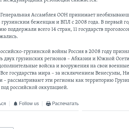
кт международных резолюций снижается.
 Генеральная Ассамблея ООН принимает необязываю
грузинским беженцам и ВПЛ с 2008 года. В первый год
ию поддержали всего 14 стран, 11 государств проголосо
ржались.
 российско-грузинской войны Россия в 2008 году призн
ь двух грузинских регионов – Абхазии и Южной Осети
дополнительные войска и вооружения на свои военные
 Все государства мира – за исключением Венесуэлы, Н
и – рассматривают эти регионы как территорию Грузи
под российской оккупацией.
ься
Follow us
Распечатать