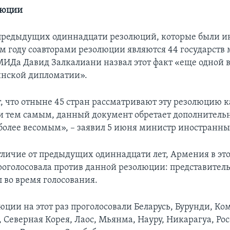
люции
 предыдущих одиннадцати резолюций, которые были 
ом году соавторами резолюции являются 44 государств 
МИДа Давид Залкалиани назвал этот факт «еще одной
инской дипломатии».
т, что отныне 45 стран рассматривают эту резолюцию к
и тем самым, данный документ обретает дополнитель
 более весомым», – заявил 5 июня министр иностранны
отличие от предыдущих одиннадцати лет, Армения в эт
роголосовала против данной резолюции: представител
 во время голосования.
юции на этот раз проголосовали Беларусь, Бурунди, Ко
, Северная Корея, Лаос, Мьянма, Науру, Никарагуа, Рос