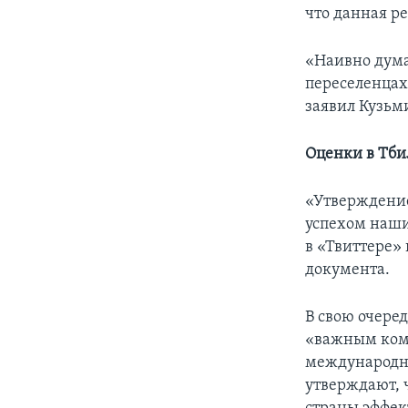
что данная р
«Наивно дума
переселенцах.
заявил Кузьм
Оценки в Тби
«Утверждение
успехом наши
в «Твиттере»
документа.
В свою очере
«важным ком
международно
утверждают, 