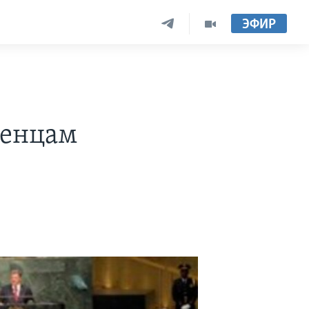
ЭФИР
женцам