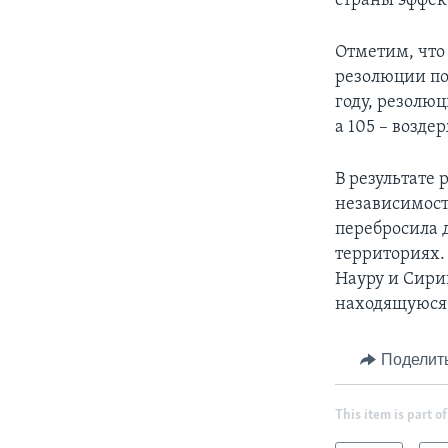
страны эффе
Отметим, что
резолюции по 
году, резолюц
а 105 – возде
В результате
независимост
перебросила 
территориях.
Науру и Сири
находящуюся 
Поделит
This item is part of