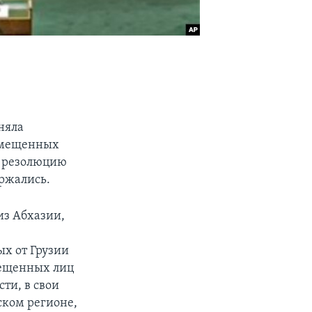
няла
емещенных
у резолюцию
ержались.
из Абхазии,
х от Грузии
мещенных лиц
ти, в свои
ском регионе,