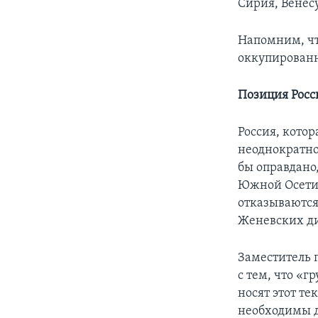
Сирия, Венес
Напомним, чт
оккупированн
Позиция Росс
Россия, кото
неоднократно
бы оправдано
Южной Осети
отказываются
Женевских ди
Заместитель 
с тем, что «
носят этот те
необходимы д