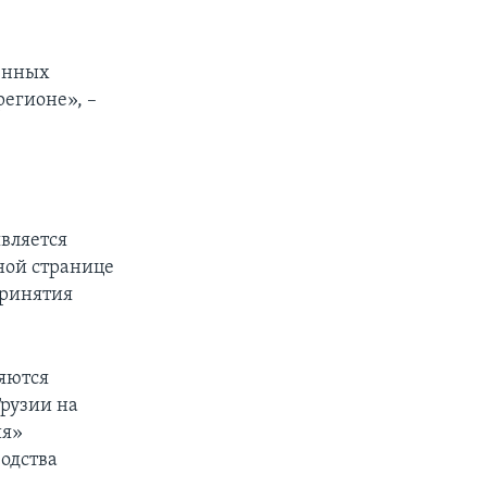
денных
регионе», –
вляется
ной странице
принятия
ляются
рузии на
ия»
водства