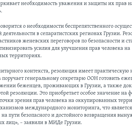
еркивает необходимость уважения и защиты их прав н
.
говорится о необходимости беспрепятственного осуще
 деятельности в сепаратистских регионах Грузии. Ре
астников женевских переговоров по безопасности и с
ктивизировать усилия для улучшения прав человека на
ных территориях.
итарного контекста, резолюция имеет практическую н
а поручает генеральному секретарю ООН готовить еж
ожении беженцев, проживающих в Грузии, а также док
той резолюции. Это приобретает особое значение на ф
 точки зрения прав человека на оккупированных терр
еханизмов международного мониторинга, что являетс
 на пути безопасного и достойного возвращения вын
 лиц», – заявили в МИДе Грузии.