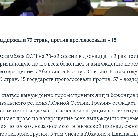
ддержали 79 стран, против проголосовали – 15
Ассамблея ООН на 73-ой сессии в двенадцатый раз при
признающую право всех беженцев и вынужденно пер
 возвращение в Абхазию и Южную Осетию. В этом год
 стран. 15 государств проголосовали против, 57 – возд
 статусе вынужденно перемещенных лиц и беженцев 
нвальского региона/Южной Осетии, Грузия» осуждает
ое изменение демографической ситуации в отторгнуты
изнает право на возвращение всех вынужденно пере
 их потомков, независимо от этнической принадлежнос
 территории Грузии, в том числе в Абхазии и Цхинваль