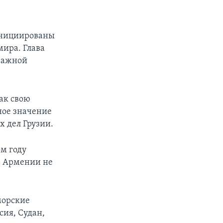
инициированы
мира. Глава
 важной
ак свою
ное значение
х дел Грузии.
ом году
ь Армении не
морские
сия, Судан,