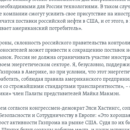
еобходимыми для России технологиями. В таком случ
 компании смогут усилить свое присутствие на инос
чатся поставки российской нефти в США, и от этого, 
ывает американский потребитель».
ороны, склонность российского правительства контрол
гоносителей может привести к сокращению поставок н
ынок. Россия не должна ограничивать участие иност
воем энергетическом секторе. Я, безусловно, поддерж
азпрома в Америке, но при условии, что этот энергет
 работать, соблюдая правила американского предприни
ии со строжайшими стандартами транспарентности», – 
ики» член Палаты представителей Майкл Макмэн.
ем согласен конгрессмен-демократ Элси Хастингс, со
езопасности и Сотрудничеству в Европе: «Это хорошая 
рост активности Газпрома на рынке США. Судя по их би