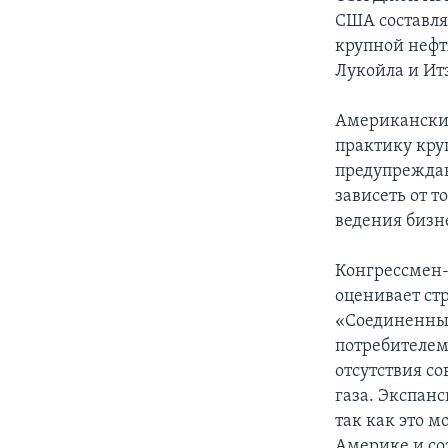
США составля
крупной нефт
Лукойла и Ит
Американские
практику кр
предупреждаю
зависеть от т
ведения бизн
Конгрессмен
оценивает ст
«Соединенные
потребителем
отсутствия с
газа. Экспан
так как это 
Америке и со