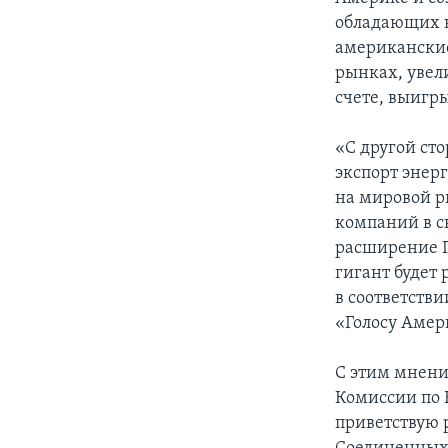
обладающих н
американские
рынках, увели
счете, выигр
«С другой ст
экспорт энер
на мировой р
компаний в с
расширение Г
гигант будет
в соответств
«Голосу Амер
С этим мнени
Комиссии по Б
приветствую 