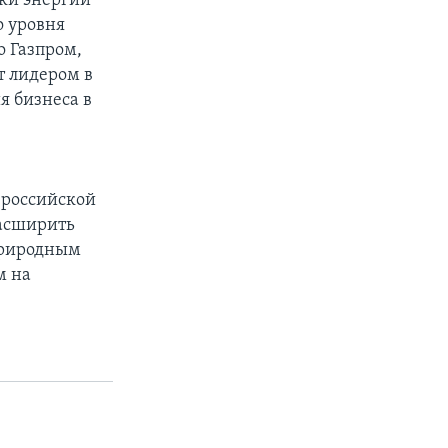
ики энергии
о уровня
о Газпром,
т лидером в
я бизнеса в
-
 российской
расширить
 природным
м на