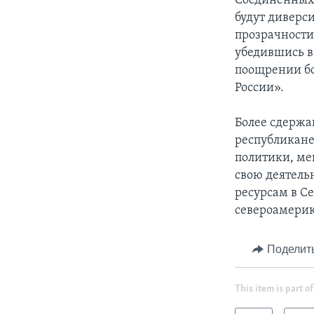
Соединенных 
будут диверс
прозрачности
убедившись в
поощрении бо
России».
Более сдержа
республикане
политики, ме
свою деятель
ресурсам в С
североамерик
Поделит
This item is part of