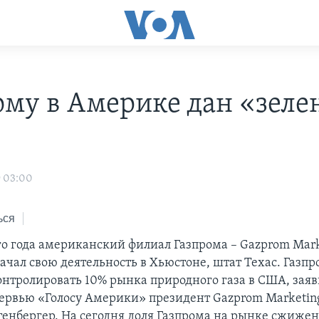
ому в Америке дан «зел
9 03:00
ься
ого года американский филиал Газпрома – Gazprom Mark
ачал свою деятельность в Хьюстоне, штат Техас. Газп
контролировать 10% рынка природного газа в США, заяв
тервью «Голосу Америки» президент Gazprom Marketing
енбергер. На сегодня доля Газпрома на рынке сжижен