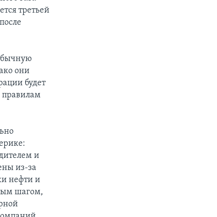
ется третьей
после
 обычную
ако они
рации будет
и правилам
ьно
ерике:
дителем и
ены из-за
ки нефти и
ным шагом,
ерной
компаний,