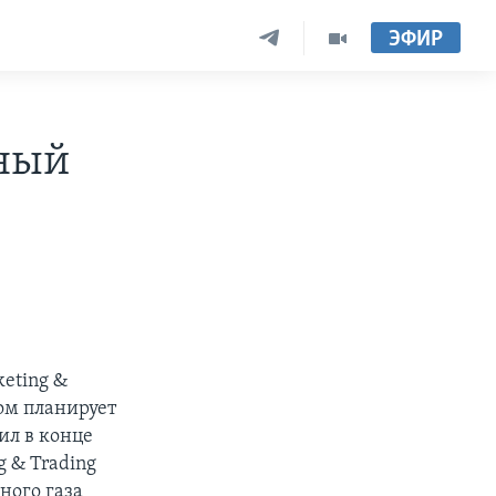
ЭФИР
еный
eting &
ром планирует
ил в конце
 & Trading
ного газа