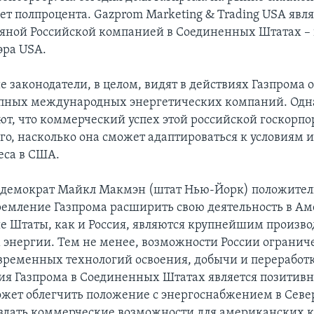
ет полпроцента. Gazprom Marketing & Trading USA явля
яной Российской компанией в Соединенных Штатах – 
эра USA.
 законодатели, в целом, видят в действиях Газпрома
упных международных энергетических компаний. Одн
т, что коммерческий успех этой российской госкорпо
ого, насколько она сможет адаптироваться к условиям 
еса в США.
-демократ Майкл Макмэн (штат Нью-Йорк) положител
ремление Газпрома расширить свою деятельность в Ам
 Штаты, как и Россия, являются крупнейшим произво
 энергии. Тем не менее, возможности России огранич
овременных технологий освоения, добычи и переработ
сия Газпрома в Соединенных Штатах является позитив
может облегчить положение с энергоснабжением в Сев
здать коммерческие возможности для американских 