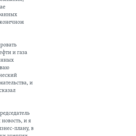
ае
транных
в конечном
ировать
ефти и газа
ранных
иваю
ический
мательства, и
сказал
председатель
новость, и я
знес-плану, в