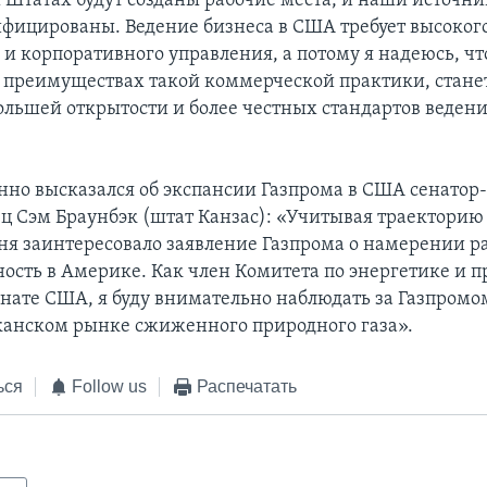
Штатах будут созданы рабочие места, и наши источн
ифицированы. Ведение бизнеса в США требует высоког
 и корпоративного управления, а потому я надеюсь, чт
 преимуществах такой коммерческой практики, стане
льшей открытости и более честных стандартов ведени
нно высказался об экспансии Газпрома в США сенатор
ц Сэм Браунбэк (штат Канзас): «Учитывая траекторию
ня заинтересовало заявление Газпрома о намерении 
ность в Америке. Как член Комитета по энергетике и
енате США, я буду внимательно наблюдать за Газпромо
анском рынке сжиженного природного газа».
ься
Follow us
Распечатать