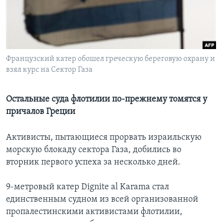
Learning English
СОЦИАЛЬНЫЕ СЕТИ
Французский катер обошел греческую береговую охрану и
взял курс на Сектор Газа
Языки
Остальные суда флотилии по-прежнему томятся у
причалов Греции
Активисты, пытающиеся прорвать израильскую
морскую блокаду сектора Газа, добились во
вторник первого успеха за несколько дней.
9-метровый катер Dignite al Karama стал
единственным судном из всей организованной
пропалестинскими активистами флотилии,