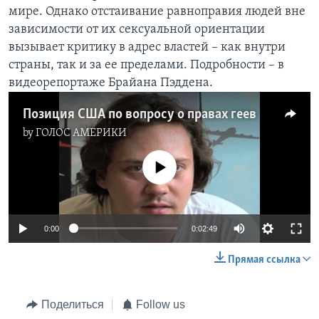
мире. Однако отстаивание равноправия людей вне
Learning English
зависимости от их сексуальной ориентации
вызывает критику в адрес властей – как внутри
СОЦИАЛЬНЫЕ СЕТИ
страны, так и за ее пределами. Подробности – в
видеорепортаже Брайана Пэддена.
Позиция США по вопросу о правах геев
Языки
by
ГОЛОС АМЕРИКИ
No media source currently available
0:00
0:02:49
Прямая ссылка
Поделиться
Follow us