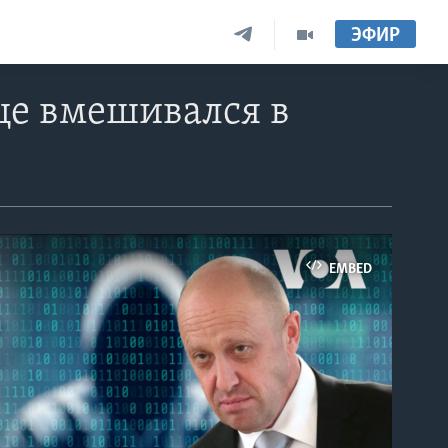
ЭФИР
ще вмешивался в
EMBED