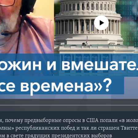
No media source currently avail
м, почему предвыборные опросы в США попали «в моло
олны» республиканских побед и так ли страшен Твитте
м в свете грядущих президентских выборов