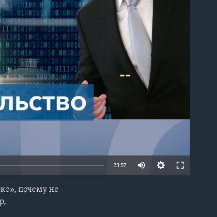
able
23:57
ко», почему не
EMBED
р,