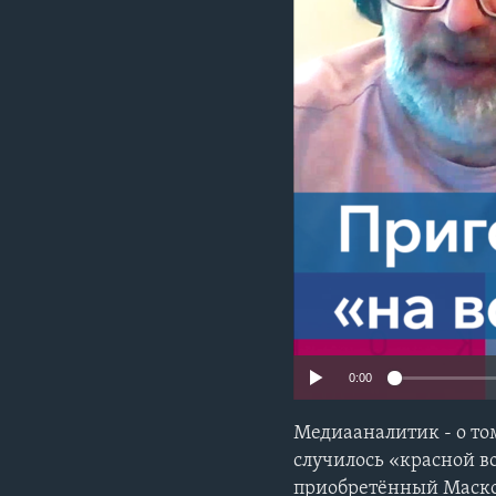
0:00
Медиааналитик - о то
случилось «красной в
приобретённый Маско