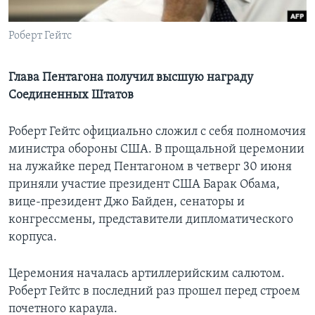
Learning English
Роберт Гейтс
СОЦИАЛЬНЫЕ СЕТИ
Глава Пентагона получил высшую награду
Соединенных Штатов
Языки
Роберт Гейтс официально сложил с себя полномочия
министра обороны США. В прощальной церемонии
на лужайке перед Пентагоном в четверг 30 июня
приняли участие президент США Барак Обама,
вице-президент Джо Байден, сенаторы и
конгрессмены, представители дипломатического
корпуса.
Церемония началась артиллерийским салютом.
Роберт Гейтс в последний раз прошел перед строем
почетного караула.