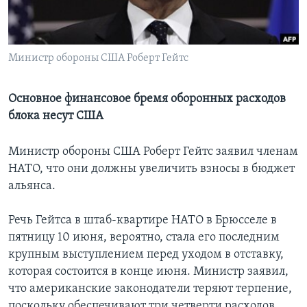
Learning English
Министр обороны США Роберт Гейтс
СОЦИАЛЬНЫЕ СЕТИ
Основное финансовое бремя оборонных расходов
блока несут США
Языки
Министр обороны США Роберт Гейтс заявил членам
НАТО, что они должны увеличить взносы в бюджет
альянса.
Речь Гейтса в штаб-квартире НАТО в Брюсселе в
пятницу 10 июня, вероятно, стала его последним
крупным выступлением перед уходом в отставку,
которая состоится в конце июня. Министр заявил,
что американские законодатели теряют терпение,
поскольку обеспечивают три четверти расходов