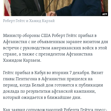
Learning English
Роберт Гейтс и Хамид Карзай
СОЦИАЛЬНЫЕ СЕТИ
Министр обороны США Роберт Гейтс прибыл в
Афганистан с не объявленным заранее визитом для
Языки
встречи с руководством американских войск в этой
стране, а также с президентом Афганистана
Хамидом Карзаем.
Гейтс прибыл в Кабул во вторник 7 декабря. Визит
главы Пентагона в Афганистан пришелся на
период, когда Белый дом готовится к публикации
доклада по результатам афганской кампании,
который ожидается в ближайшие дни.
Как заявил сопровождающий Роберта Гейтса пресс-