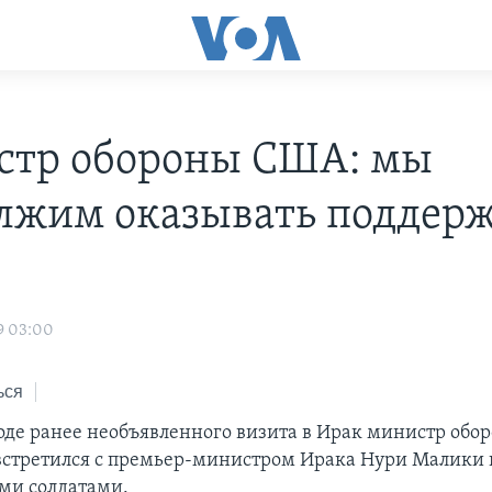
тр обороны США: мы
лжим оказывать поддер
у
9 03:00
ься
ходе ранее необъявленного визита в Ирак министр об
 встретился с премьер-министром Ирака Нури Малики 
ми солдатами.