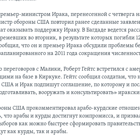
 премьер-министром Ирака, перенесенной с четверга н
истр обороны США повторил ранее сделанные заявлени
т оказывать поддержку Ираку. В Багдаде ведется рас
ремевших во вторник, в результате которых погибли 12
сообщил, что он и премьер Ирака обсудили проблемы б
 запланированного на 2011 года сокращения численност
 переговоров с Малики, Роберт Гейтс встретился с а
ими на базе в Киркуке. Гейтс сообщил солдатам, что н
и США и Ирак подпишут соглашение, по которому и посл
одготавливать, вооружать и консультировать» иракски
роны США прокомментировал арабо-курдские отношен
, что арабы и курды достигнут компромисса, и призва
ыборов как можно быстрее сформировать правительство
ут как курды, так и арабы.