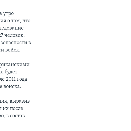
а утро
я о том, что
следование
7 человек.
езопасности в
и войск.
мериканскими
е будет
е 2011 года
е войска.
ия, выразив
л их после
, в состав