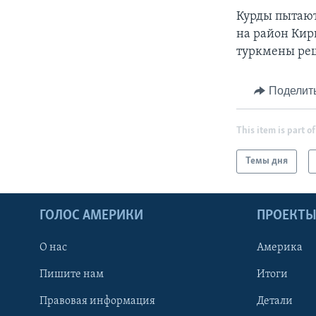
Курды пытаю
на район Кир
туркмены реш
Поделит
This item is part of
Темы дня
ГОЛОС АМЕРИКИ
ПРОЕКТ
О нас
Америка
Пишите нам
Итоги
Правовая информация
Детали