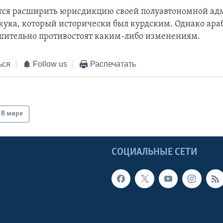
тся расширить юрисдикцию своей полуавтономной а
кука, который исторически был курдским. Однако ара
ительно противостоят каким-либо изменениям.
ься
Follow us
Распечатать
В мире
Ы
СОЦИАЛЬНЫЕ СЕТИ