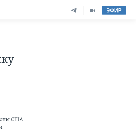
ЭФИР
жку
ороны США
и