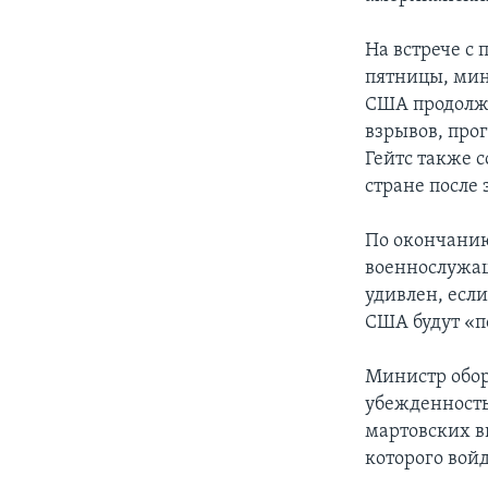
На встрече с
пятницы, мин
США продолжа
взрывов, прог
Гейтс также 
стране после
По окончанию
военнослужащ
удивлен, есл
США будут «п
Министр обо
убежденность
мартовских в
которого войд