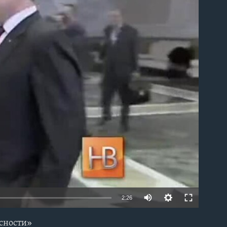
able
2:26
асности»
EMBED