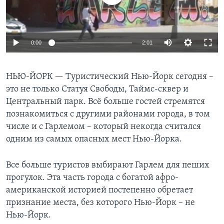
Learning English
0:00
2:01
СОЦИАЛЬНЫЕ СЕТИ
НЬЮ-ЙОРК —
Туристический Нью-Йорк сегодня –
это не только Статуя Свободы, Таймс-сквер и
Языки
Центральный парк. Всё больше гостей стремятся
познакомиться с другими районами города, в том
числе и с Гарлемом – который некогда считался
одним из самых опасных мест Нью-Йорка.
Все больше туристов выбирают Гарлем для пеших
прогулок. Эта часть города с богатой афро-
американской историей постепенно обретает
признание места, без которого Нью-Йорк – не
Нью-Йорк.