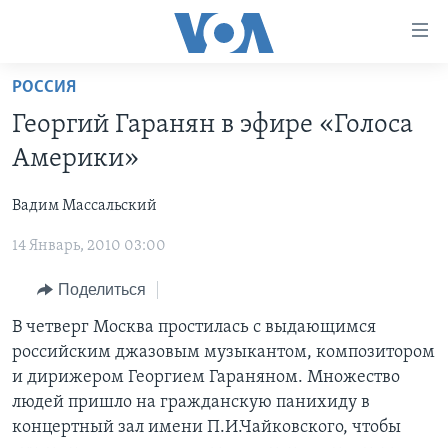
Линки
доступности
Перейти
РОССИЯ
на
ГЛАВНОЕ
Георгий Гаранян в эфире «Голоса
основной
ПРОГРАММЫ
контент
Америки»
ПРОЕКТЫ
Перейти
АМЕРИКА
к
Вадим Массальский
ЭКСПЕРТИЗА
НОВОСТИ ЗА МИНУТУ
УЧИМ АНГЛИЙСКИЙ
основной
14 Январь, 2010 03:00
ИНТЕРВЬЮ
ИТОГИ
НАША АМЕРИКАНСКАЯ ИСТОРИЯ
навигации
Перейти
ФАКТЫ ПРОТИВ ФЕЙКОВ
ПОЧЕМУ ЭТО ВАЖНО?
А КАК В АМЕРИКЕ?
Поделиться
в
ЗА СВОБОДУ ПРЕССЫ
ДИСКУССИЯ VOA
АРТЕФАКТЫ
В четверг Москва простилась с выдающимся
поиск
российским джазовым музыкантом, композитором
УЧИМ АНГЛИЙСКИЙ
ДЕТАЛИ
АМЕРИКАНСКИЕ ГОРОДКИ
и дирижером Георгием Гараняном. Множество
ВИДЕО
НЬЮ-ЙОРК NEW YORK
ТЕСТЫ
людей пришло на гражданскую панихиду в
концертный зал имени П.И.Чайковского, чтобы
ПОДПИСКА НА НОВОСТИ
АМЕРИКА. БОЛЬШОЕ ПУТЕШЕСТВИЕ