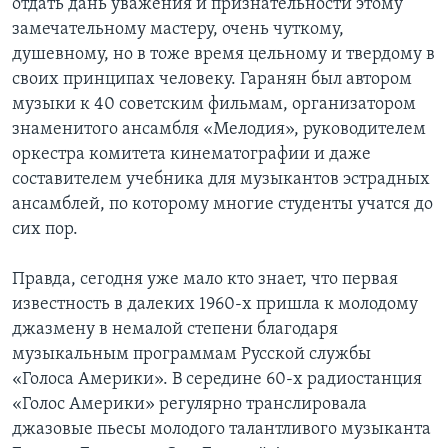
отдать дань уважения и признательности этому
замечательному мастеру, очень чуткому,
Learning English
душевному, но в тоже время цельному и твердому в
своих принципах человеку. Гаранян был автором
СОЦИАЛЬНЫЕ СЕТИ
музыки к 40 советским фильмам, организатором
знаменитого ансамбля «Мелодия», руководителем
оркестра комитета кинематографии и даже
составителем учебника для музыкантов эстрадных
Языки
ансамблей, по которому многие студенты учатся до
сих пор.
Правда, сегодня уже мало кто знает, что первая
известность в далеких 1960-х пришла к молодому
джазмену в немалой степени благодаря
музыкальным программам Русской службы
«Голоса Америки». В середине 60-х радиостанция
«Голос Америки» регулярно транслировала
джазовые пьесы молодого талантливого музыканта