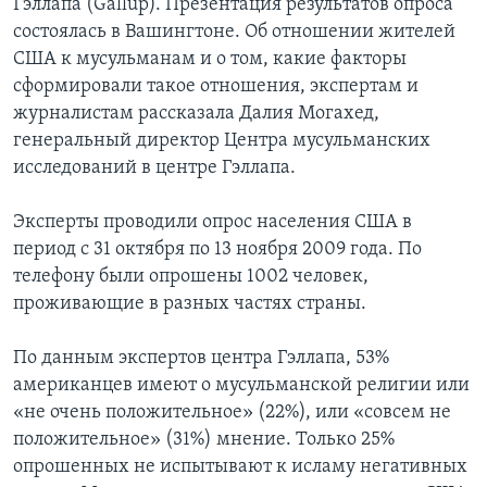
Гэллапа (Gallup). Презентация результатов опроса
состоялась в Вашингтоне. Об отношении жителей
Learning English
США к мусульманам и о том, какие факторы
сформировали такое отношения, экспертам и
СОЦИАЛЬНЫЕ СЕТИ
журналистам рассказала Далия Могахед,
генеральный директор Центра мусульманских
исследований в центре Гэллапа.
Языки
Эксперты проводили опрос населения США в
период с 31 октября по 13 ноября 2009 года. По
телефону были опрошены 1002 человек,
проживающие в разных частях страны.
По данным экспертов центра Гэллапа, 53%
американцев имеют о мусульманской религии или
«не очень положительное» (22%), или «совсем не
положительное» (31%) мнение. Только 25%
опрошенных не испытывают к исламу негативных