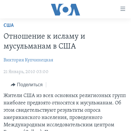
Линки
доступности
Перейти
США
на
ГЛАВНОЕ
Отношение к исламу и
основной
ПРОГРАММЫ
контент
мусульманам в США
ПРОЕКТЫ
Перейти
АМЕРИКА
к
Виктория Купчинецкая
ЭКСПЕРТИЗА
НОВОСТИ ЗА МИНУТУ
УЧИМ АНГЛИЙСКИЙ
основной
21 Январь, 2010 03:00
ИНТЕРВЬЮ
ИТОГИ
НАША АМЕРИКАНСКАЯ ИСТОРИЯ
навигации
Перейти
ФАКТЫ ПРОТИВ ФЕЙКОВ
ПОЧЕМУ ЭТО ВАЖНО?
А КАК В АМЕРИКЕ?
Поделиться
в
ЗА СВОБОДУ ПРЕССЫ
ДИСКУССИЯ VOA
АРТЕФАКТЫ
Жители США из всех основных религиозных групп
поиск
наиболее предвзято относятся к мусульманам. Об
УЧИМ АНГЛИЙСКИЙ
ДЕТАЛИ
АМЕРИКАНСКИЕ ГОРОДКИ
этом свидетельствуют результаты опроса
ВИДЕО
НЬЮ-ЙОРК NEW YORK
ТЕСТЫ
американского населения, проведенного
Международным исследовательским центром
ПОДПИСКА НА НОВОСТИ
АМЕРИКА. БОЛЬШОЕ ПУТЕШЕСТВИЕ