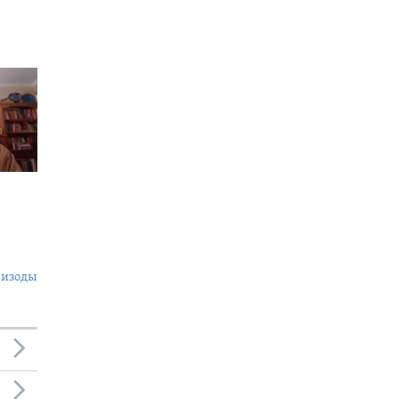
пизоды