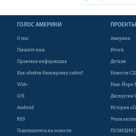
ГОЛОС АМЕРИКИ
ПРОЕКТ
О нас
Америка
Пишите нам
Итоги
Правовая информация
Детали
Как обойти блокировку сайта?
Новости СШ
VOA+
Нью-Йорк 
iOS
Дискуссия 
Android
История «Г
RSS
Учим англ
Learning English
Подпишитесь на новости
ПОЗИЦИЯ 