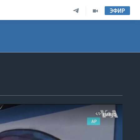
ЭФИР
EMBED