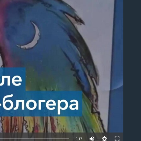
able
2:17