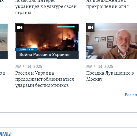
ях
повысило интерес
на предложение о
украинцев к культуре своей
прекращении огня
страны
МАРТ 14, 2025
МАРТ 14, 2025
о в
Россия и Украина
Поездка Лукашенко в
продолжают обмениваться
Москву
ударами беспилотников
Все э
Ы
АММЫ