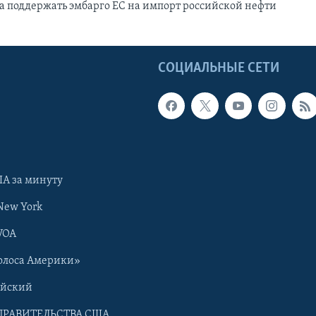
а поддержать эмбарго EC на импорт российской нефти
Ы
СОЦИАЛЬНЫЕ СЕТИ
А за минуту
New York
VOA
олоса Америки»
ийский
ПРАВИТЕЛЬСТВА США