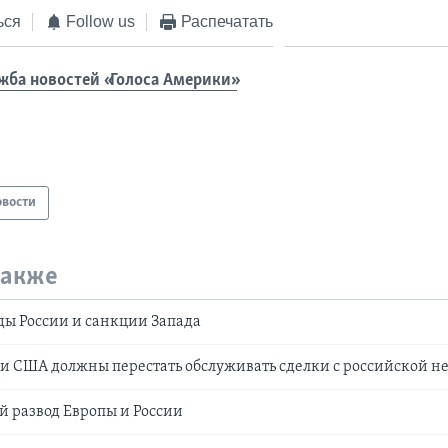
ься
Follow us
Распечатать
жба новостей «Голоса Америки»
овости
также
ы России и санкции Запада
и США должны перестать обслуживать сделки с российской н
 развод Европы и России