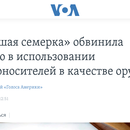
шая семерка» обвинила
ю в использовании
оносителей в качестве о
ей «Голоса Америки»
12:51
ься