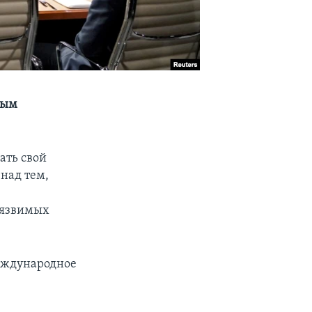
ным
ать свой
над тем,
 уязвимых
международное