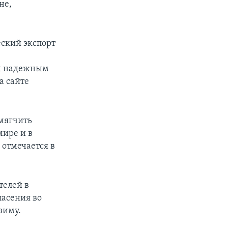
не,
еский экспорт
ся надежным
а сайте
смягчить
мире и в
 отмечается в
телей в
пасения во
зиму.