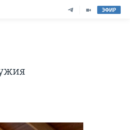
ЭФИР
ружия