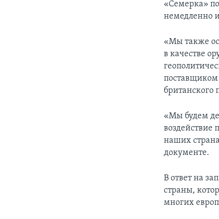
«Семерка» по
немедленно и
«Мы также ос
в качестве о
геополитичес
поставщиком 
британского 
«Мы будем де
воздействие п
наших страна
документе.
В ответ на з
страны, кото
многих европ