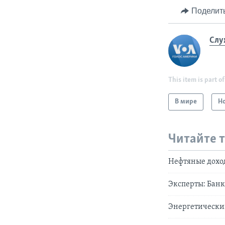
Поделит
Слу
This item is part of
В мире
Н
Читайте 
Нефтяные доход
Эксперты: Банк
Энергетический