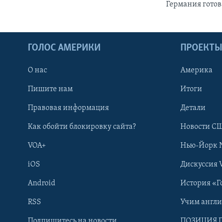
Германия готов
ГОЛОС АМЕРИКИ
ПРОЕКТ
О нас
Америка
Пишите нам
Итоги
Правовая информация
Детали
Как обойти блокировку сайта?
Новости СШ
VOA+
Нью-Йорк 
iOS
Дискуссия 
Android
История «Г
RSS
Учим англ
Learning English
Подпишитесь на новости
ПОЗИЦИЯ 