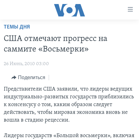
Линки
доступности
Перейти
ТЕМЫ ДНЯ
на
ГЛАВНОЕ
США отмечают прогресс на
основной
ПРОГРАММЫ
контент
саммите «Восьмерки»
ПРОЕКТЫ
Перейти
АМЕРИКА
к
26 Июнь, 2010 03:00
ЭКСПЕРТИЗА
НОВОСТИ ЗА МИНУТУ
УЧИМ АНГЛИЙСКИЙ
основной
Поделиться
ИНТЕРВЬЮ
ИТОГИ
НАША АМЕРИКАНСКАЯ ИСТОРИЯ
навигации
Перейти
ФАКТЫ ПРОТИВ ФЕЙКОВ
Представители США заявили, что лидеры ведущих
ПОЧЕМУ ЭТО ВАЖНО?
А КАК В АМЕРИКЕ?
в
индустриально-развитых государств приблизились
ЗА СВОБОДУ ПРЕССЫ
ДИСКУССИЯ VOA
АРТЕФАКТЫ
поиск
к консенсусу о том, каким образом следует
УЧИМ АНГЛИЙСКИЙ
ДЕТАЛИ
АМЕРИКАНСКИЕ ГОРОДКИ
действовать, чтобы мировая экономика вновь не
вошла в стадию рецессии.
ВИДЕО
НЬЮ-ЙОРК NEW YORK
ТЕСТЫ
ПОДПИСКА НА НОВОСТИ
АМЕРИКА. БОЛЬШОЕ ПУТЕШЕСТВИЕ
Лидеры государств «Большой восьмерки», включая