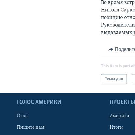
Во время вст
Николя Сарко
позицию отно
Руководители
выдаваемых 
Поделит
This item is part of
Темы дня
ГОЛОС АМЕРИКИ
ПРОЕКТ
О нас
Америка
Пишите нам
Итоги