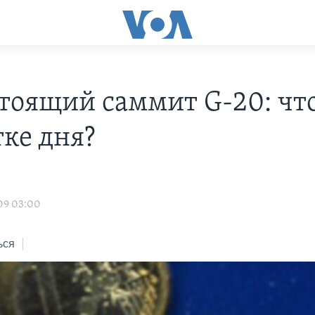
тоящий саммит G-20: что
тке дня?
09 03:00
ься