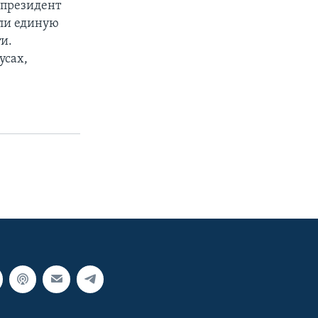
 президент
яли единую
и.
усах,