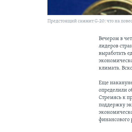
Предстоящий саммит G-20: что на повес
Вечером в чет
лидеров стра
выработать е
экономическо
климата. Вск
Еще накануне
определили о
Стремясь к п
поддержку эк
экономическо
финансового 