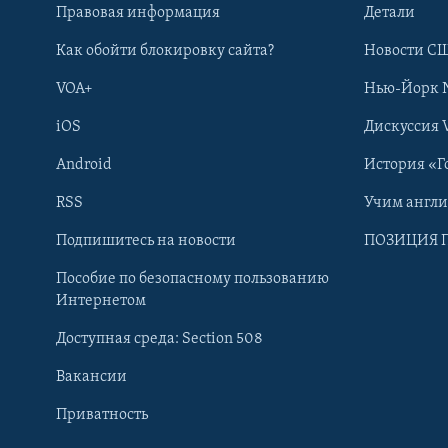
Правовая информация
Детали
Как обойти блокировку сайта?
Новости СШ
VOA+
Нью-Йорк 
iOS
Дискуссия 
Android
История «Г
RSS
Учим англ
Learning English
Подпишитесь на новости
ПОЗИЦИЯ 
Пособие по безопасному пользованию
СОЦИАЛЬНЫЕ СЕТИ
Интернетом
Доступная среда: Section 508
Вакансии
Приватность
Языки