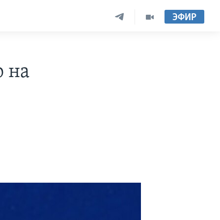
ЭФИР
 на