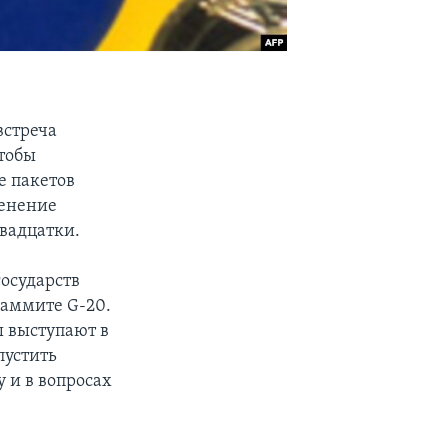
встреча
чтобы
е пакетов
менение
вадцатки.
осударств
саммите G-20.
ы выступают в
пустить
 и в вопросах