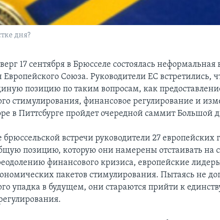
тке дня?
верг 17 сентября в Брюсселе состоялась неформальная 
н Европейского Союза. Руководители ЕС встретились, 
диную позицию по таким вопросам, как предоставлени
го стимулирования, финансовое регулирование и из
оре в Питтсбурге пройдет очередной саммит Большой д
 брюссельской встречи руководители 27 европейских г
бщую позицию, которую они намерены отстаивать на 
реодолению финансового кризиса, европейские лидер
ономических пакетов стимулирования. Пытаясь не до
го упадка в будущем, они стараются прийти к единству
регулирования.