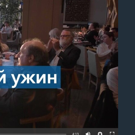
able
4:13