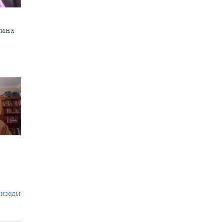
тина
пизоды