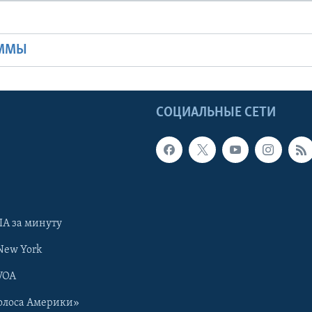
Ы
АММЫ
Ы
СОЦИАЛЬНЫЕ СЕТИ
А за минуту
New York
VOA
олоса Америки»