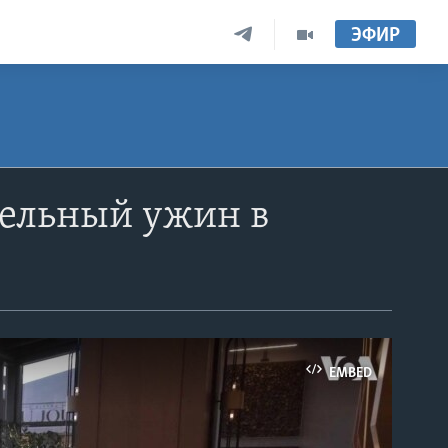
ЭФИР
тельный ужин в
EMBED