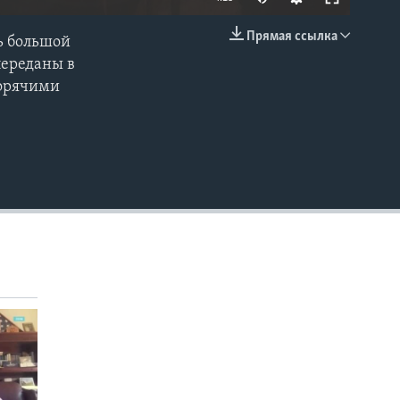
Прямая ссылка
ь большой
EMBED
переданы в
горячими