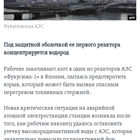
Learning English
Фукусимская АЭС
СОЦИАЛЬНЫЕ СЕТИ
Под защитной оболочкой ее первого реактора
концентрируется водород
Языки
Рабочие закачивают азот в один из реакторов АЭС
«Фукусима-1» в Японии, пытаясь предотвратить
взрыв, который может быть вызван опасным
перегревом топливных стержней.
Новая критическая ситуация на аварийной
атомной электростанции станции возникла после
того, как рабочим наконец удалось остановить
утечку высокорадиоактивной воды с АЭС, которая
значительно повысила радиоактивный фон