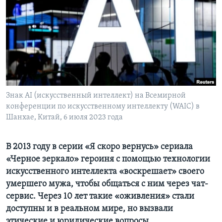
Learning English
СОЦИАЛЬНЫЕ СЕТИ
Языки
Знак AI (искусственный интеллект) на Всемирной
конференции по искусственному интеллекту (WAIC) в
Шанхае, Китай, 6 июля 2023 года
В 2013 году в серии «Я скоро вернусь» сериала
«Черное зеркало» героиня с помощью технологии
искусственного интеллекта «воскрешает» своего
умершего мужа, чтобы общаться с ним через чат-
сервис. Через 10 лет такие «оживления» стали
доступны и в реальном мире, но вызвали
этические и юридические вопроcы