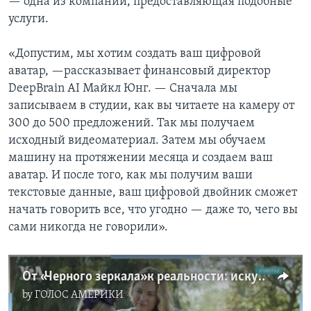
— одна из компаний, предоставляющая подобные
услуги.
«Допустим, мы хотим создать ваш цифровой
аватар, —рассказывает финансовый директор
DeepBrain AI Майкл Юнг. — Сначала мы
записываем в студии, как вы читаете на камеру от
300 до 500 предложений. Так мы получаем
исходный видеоматериал. Затем мы обучаем
машину на протяжении месяца и создаем ваш
аватар. И после того, как мы получим ваши
текстовые данные, ваш цифровой двойник сможет
начать говорить все, что угодно — даже то, чего вы
сами никогда не говорили».
От «Черного зеркала» к реальности: искусственный интеллект и цифровое «воскрешение»
by
ГОЛОС АМЕРИКИ