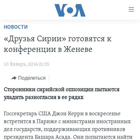
Линки
доступности
Перейти
НОВОСТИ
на
ГЛАВНОЕ
«Друзья Сирии» готовятся к
основной
ПРОГРАММЫ
контент
конференции в Женеве
ПРОЕКТЫ
Перейти
АМЕРИКА
к
10 Январь, 2014 21:35
ЭКСПЕРТИЗА
НОВОСТИ ЗА МИНУТУ
УЧИМ АНГЛИЙСКИЙ
основной
Поделиться
ИНТЕРВЬЮ
ИТОГИ
НАША АМЕРИКАНСКАЯ ИСТОРИЯ
навигации
Перейти
ФАКТЫ ПРОТИВ ФЕЙКОВ
Сторонники сирийской оппозиции пытаются
ПОЧЕМУ ЭТО ВАЖНО?
А КАК В АМЕРИКЕ?
в
уладить разногласия в ее рядах
ЗА СВОБОДУ ПРЕССЫ
ДИСКУССИЯ VOA
АРТЕФАКТЫ
поиск
УЧИМ АНГЛИЙСКИЙ
ДЕТАЛИ
АМЕРИКАНСКИЕ ГОРОДКИ
Госсекретарь США Джон Керри в воскресенье
встретится в Париже с министрами иностранных
ВИДЕО
НЬЮ-ЙОРК NEW YORK
ТЕСТЫ
дел государств, поддерживающих противников
ПОДПИСКА НА НОВОСТИ
АМЕРИКА. БОЛЬШОЕ ПУТЕШЕСТВИЕ
президента Башара Асада. Они попытаются найти