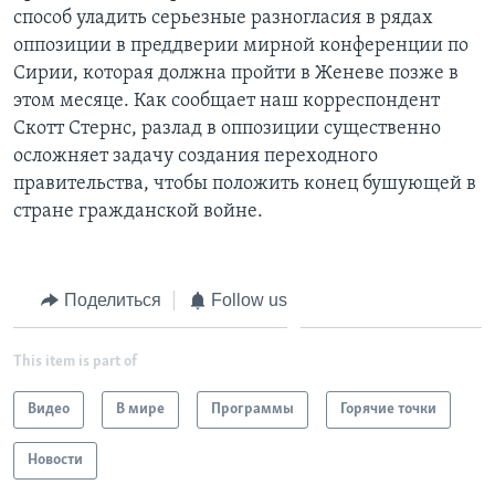
способ уладить серьезные разногласия в рядах
Learning English
оппозиции в преддверии мирной конференции по
Сирии, которая должна пройти в Женеве позже в
СОЦИАЛЬНЫЕ СЕТИ
этом месяце. Как сообщает наш корреспондент
Скотт Стернс, разлад в оппозиции существенно
осложняет задачу создания переходного
правительства, чтобы положить конец бушующей в
Языки
стране гражданской войне.
Поделиться
Follow us
This item is part of
Видео
В мире
Программы
Горячие точки
Новости