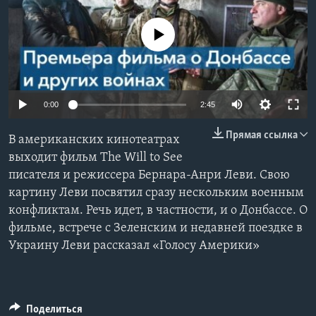
Learning English
No media source currently available
СОЦИАЛЬНЫЕ СЕТИ
0:00
2:45
Языки
Прямая ссылка
В американских кинотеатрах
выходит фильм The Will to See
писателя и режиссера Бернара-Анри Леви. Свою
картину Леви посвятил сразу нескольким военным
конфликтам. Речь идет, в частности, и о Донбассе. О
фильме, встрече с Зеленским и недавней поездке в
Украину Леви рассказал «Голосу Америки»
Поделиться