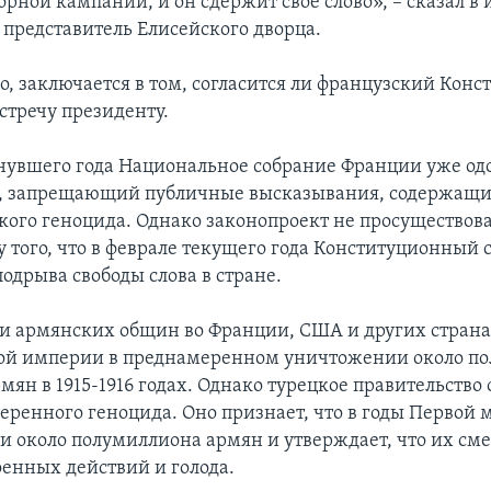
орной кампании, и он сдержит свое слово», – сказал в
представитель Елисейского дворца.
ко, заключается в том, согласится ли французский Кон
стречу президенту.
нувшего года Национальное собрание Франции уже од
т, запрещающий публичные высказывания, содержащи
кого геноцида. Однако законопроект не просуществова
 того, что в феврале текущего года Конституционный с
одрыва свободы слова в стране.
и армянских общин во Франции, США и других стран
ой империи в преднамеренном уничтожении около по
ян в 1915-1916 годах. Однако турецкое правительство 
еренного геноцида. Оно признает, что в годы Первой 
и около полумиллиона армян и утверждает, что их сме
оенных действий и голода.