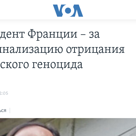
дент Франции – за
нализацию отрицания
ского геноцида
2:05
ься