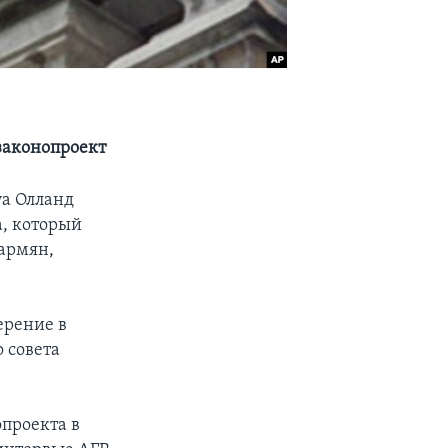
законопроект
уа Олланд
а, который
 армян,
ерение в
 совета
проекта в