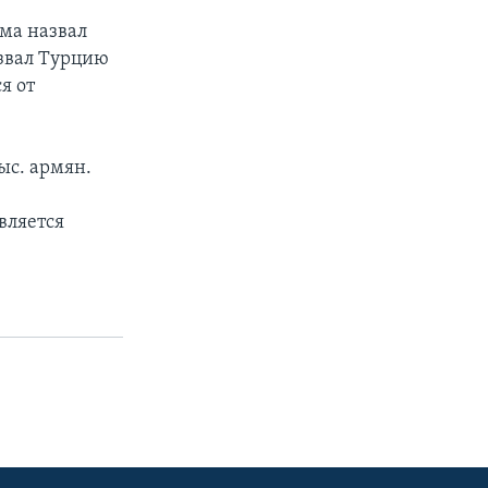
ама назвал
звал Турцию
я от
ыс. армян.
вляется