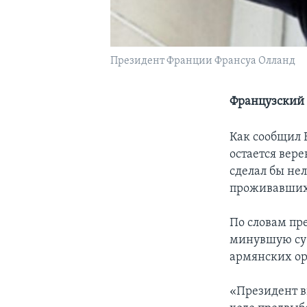
Президент Франции Франсуа Олланд
Французский 
Как сообщил 
остается вер
сделал бы не
проживавших
По словам пр
минувшую суб
армянских ор
«Президент в