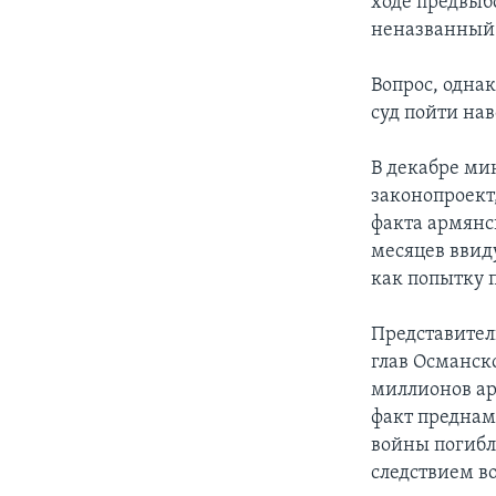
ходе предвыб
неназванный 
Вопрос, одна
суд пойти нав
В декабре ми
законопроек
факта армянс
месяцев ввиду
как попытку п
Представител
глав Османск
миллионов арм
факт преднам
войны погибл
следствием в