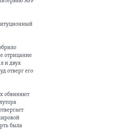
 интервью АFP
ституционный
обрило
е отрицание
л и двух
уд отверг его
ах обвиняют
лутора
отвергает
мировой
рть была