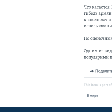
Что касается
гибель армян
к «полному и
использовани
По оценочным
Одним из вид
популярный п
Поделит
This item is part of
В мире