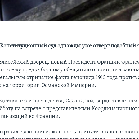
Конституционный суд однажды уже отверг подобный 
Елисейский дворец, новый Президент Франции Франс
ен своему предвыборному обещанию о принятии закон
легальным отрицание факта геноцида 1915 года против
 на территории Османской Империи.
едставителей президента, Олланд подтвердил свое нам
боту на встрече с представителями Координационного
ганизаций во Франции.
ыразил свою приверженность принятию такого законо