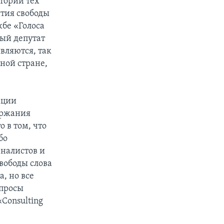
итории тех
ития свободы
жбе «Голоса
ый депутат
вляются, так
дной стране,
ации
ержания
 в том, что
бо
рналистов и
вободы слова
, но все
опросы
Consulting