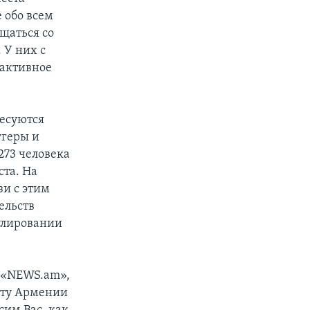
 обо всем
бщаться со
 У них с
 активное
есуются
ггеры и
273 человека
ста. На
зи с этим
ельств
улировании
 «NEWS.am»,
нту Армении