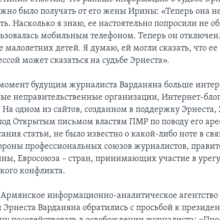
жно было получать от его жены Ирины: «Теперь она не
ь. Насколько я знаю, ее настоятельно попросили не о
ьзовалась мобильным телефоном. Теперь он отключен.
 малолетних детей. Я думаю, ей могли сказать, что ее
ссой может сказаться на судьбе Эрнеста».
момент будущим журналиста Варданяна больше интер
е неправительственные организации, Интернет-бло
 На одном из сайтов, созданном в поддержку Эрнеста, 
под Открытым письмом властям ПМР по поводу его аре
ния статьи, не было известно о какой-либо ноте в свя
тороны профессиональных союзов журналистов, правит
ины, Евросоюза – стран, принимающих участие в урег
кого конфликта.
 Армянское информационно-аналитическое агентство
 Эрнеста Варданяна обратились с просьбой к президе