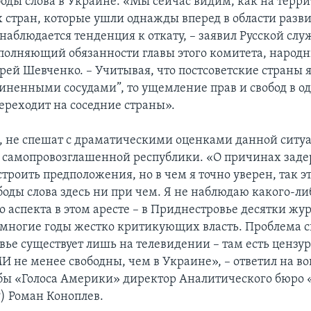
боды слова в Украине. «Мы сейчас видим, как на терр
х стран, которые ушли однажды вперед в области разв
 наблюдается тенденция к откату, – заявил Русской слу
олняющий обязанности главы этого комитета, народн
ей Шевченко. – Учитывая, что постсоветские страны я
диненными сосудами”, то ущемление прав и свобод в о
переходит на соседние страны».
я, не спешат с драматическими оценками данной ситу
 самопровозглашенной республики. «О причинах зад
роить предположения, но в чем я точно уверен, так это
боды слова здесь ни при чем. Я не наблюдаю какого-ли
 аспекта в этом аресте – в Приднестровье десятки жу
 многие годы жестко критикующих власть. Проблема с
ье существует лишь на телевидении – там есть цензура
И не менее свободны, чем в Украине», – ответил на в
бы «Голоса Америки» директор Аналитического бюро «
) Роман Коноплев.