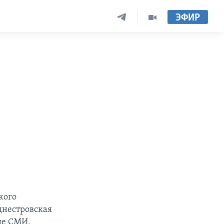
ЭФИР
кого
днестровская
ые СМИ,