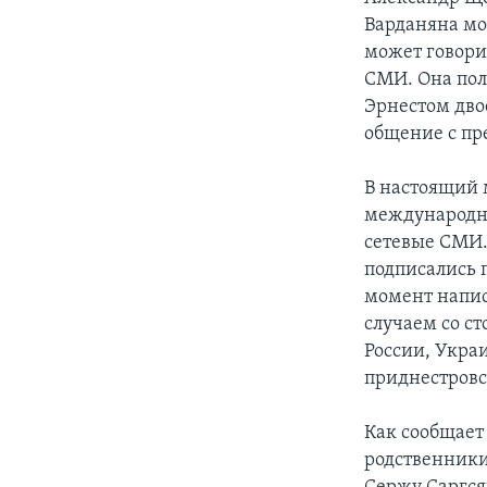
Варданяна мо
может говорит
СМИ. Она пол
Эрнестом двое
общение с пре
В настоящий 
международны
сетевые СМИ.
подписались 
момент написа
случаем со с
России, Укра
приднестровс
Как сообщает
родственники