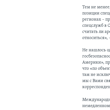
Тем не менее
позиции спец
регионах – п
спецслужб в С
считать ли ар
относиться», 
Не нашлось о
госбезопасно
Америки», пр
что «по объе
там не исклю
мы с Вами св
корреспонден
Международн
немедленному