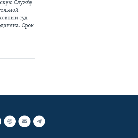
вскую Службу
ятельной
ховный суд
рданяна. Срок