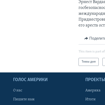
Эрнест Варда
госбезопаснос
международно
Приднестровь
его ареста ос
Поделит
This item is part of
Темы дня
ГОЛОС АМЕРИКИ
ПРОЕКТ
О нас
Америка
Пишите нам
Итоги