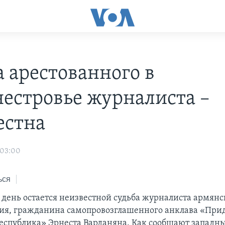
а арестованного в
естровье журналиста –
естна
 03:00
ься
день остается неизвестной судьба журналиста армянс
я, гражданина самопровозглашенного анклава «При
еспублика» Эрнеста Варданяна. Как сообщают западн