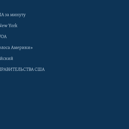
А за минуту
New York
VOA
олоса Америки»
ийский
ПРАВИТЕЛЬСТВА США