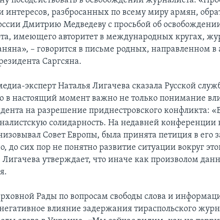
ну посодействовать в освобождении журналиста: «Про
и интересов, разбросанных по всему миру армян, обра
оссии Дмитрию Медведеву с просьбой об освобождении
ота, имеющего авторитет в международных кругах, жу
аняна», – говорится в письме родных, направленном в 
резидента Саргсяна.
едиа-эксперт Наталья Лигачева сказала Русской служб
о в настоящий момент важно не только понимание вл
дента на разрешение приднестровского конфликта: 
налистскую солидарность. На недавней конференции 
низовывал Совет Европы, была принята петиция в его 
, до сих пор не понятно развитие ситуации вокруг это
 Лигачева утверждает, что иначе как произволом дан
я.
ерховной Рады по вопросам свободы слова и информац
негативное влияние задержания тираспольского журн