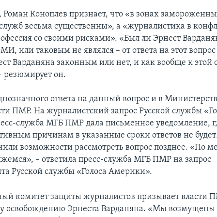
, Роман Коноплев признает, что «в зонах замороженн
служб весьма существенны», а «журналистика в конф
рофессия со своими рисками». «Был ли Эрнест Вардан
МИ, или таковым не являлся – от ответа на этот вопрос
ест Варданяна законным или нет, и как вообще к этой
– резюмирует он.
днозначного ответа на данный вопрос и в Министерст
сти ПМР. На журналистский запрос Русской службы «Го
есс-служба МГБ ПМР дала письменное уведомление, гд
ктивным причинам в указанные сроки ответов не будет
чили возможности рассмотреть вопрос позднее. «По м
яжемся», – ответила пресс-служба МГБ ПМР на запрос
та Русской службы «Голоса Америки».
ый комитет защиты журналистов призывает власти П
 освобождению Эрнеста Варданяна. «Мы возмущены 