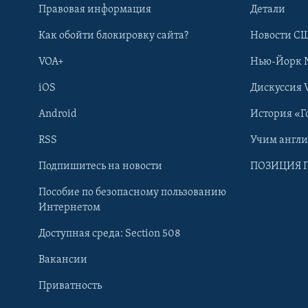
Правовая информация
Детали
Как обойти блокировку сайта?
Новости СШ
VOA+
Нью-Йорк 
iOS
Дискуссия 
Android
История «Г
RSS
Учим англ
Learning English
Подпишитесь на новости
ПОЗИЦИЯ 
Пособие по безопасному пользованию
СОЦИАЛЬНЫЕ СЕТИ
Интернетом
Доступная среда: Section 508
Вакансии
Приватность
Языки