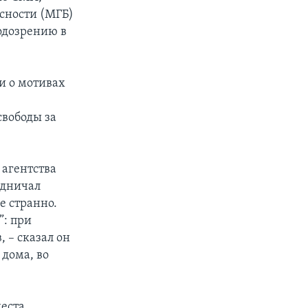
сности (МГБ)
одозрению в
и о мотивах
о
свободы за
агентства
удничал
е странно.
”: при
 – сказал он
 дома, во
еста