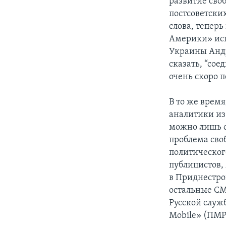
развитие сво
постсоветски
слова, теперь
Америки» исп
Украины Андр
сказать, “сое
очень скоро 
В то же врем
аналитики из
можно лишь ст
проблема сво
политического
публицистов,
в Приднестров
остальные СМ
Русской служ
Mobile» (ПМР