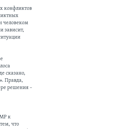
ых конфликтов
ликтных
ян человеком
 и зависит,
 ситуации
ве
лоса
е сказано,
». Правда,
ере решения –
МР к
тем, что