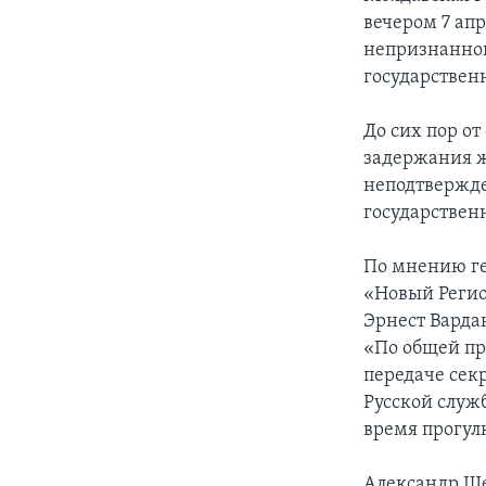
вечером 7 ап
непризнанной
государствен
До сих пор о
задержания ж
неподтвержде
государствен
По мнению ге
«Новый Регио
Эрнест Варда
«По общей пр
передаче секр
Русской служб
время прогул
Александр Ще