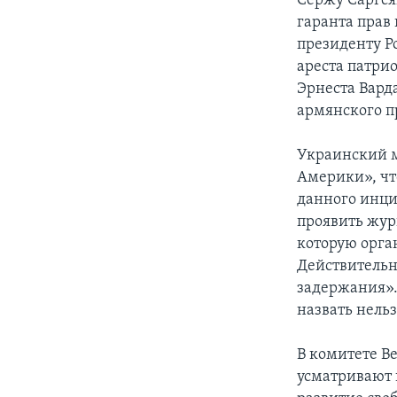
Сержу Саргся
гаранта прав 
президенту Р
ареста патри
Эрнеста Вард
армянского п
Украинский м
Америки», чт
данного инци
проявить жур
которую орга
Действительно
задержания».
назвать нельз
В комитете В
усматривают 