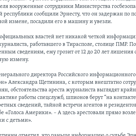
реля вооруженные сотрудники Министерства госбезопа
 республики сообщили Эрнесту, что он задержан по п
ной измене, посадили его в машину и увезли.
т официальных властей нет никакой четкой информаци
урналиста, работавшего в Тирасполе, столице ПМР. П
нным сведениям, ему грозит от 12 до 20 лет лишения 
ную измену.
нерального директора Российского информационного 
н» Александра Щетинина, с которым внештатно сотр
нян, обстоятельства ареста журналиста выглядят крайн
актике работы спецслужб, шпионов берут “на контакте
етных сведений, тайной встречи агентов и резидентов,
е «Голоса Америки». – А здесь арестовали прямо возле
ки с детьми».
тинин отметил, что раньше информацию о судьбе Эрн