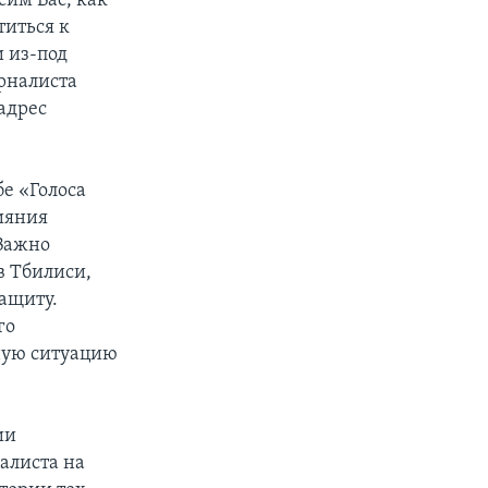
сим Вас, как
титься к
 из-под
рналиста
адрес
е «Голоса
ияния
«Важно
в Тбилиси,
защиту.
го
ную ситуацию
ии
алиста на