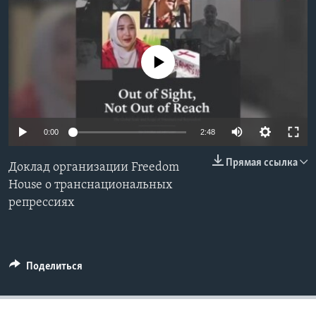
Learning English
No media source currently available
СОЦИАЛЬНЫЕ СЕТИ
Языки
0:00
2:48
Прямая ссылка
Доклад организации Freedom
House о транснациональных
репрессиях
Поделиться