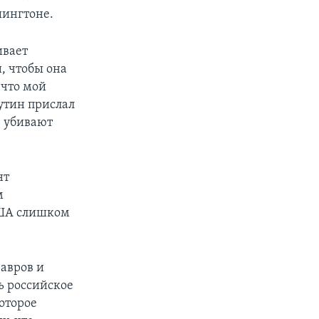
шингтоне.
ивает
, чтобы она
 что мой
утин прислал
е убивают
нт
м
США слишком
Лавров и
ь российское
которое