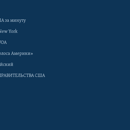
А за минуту
New York
VOA
олоса Америки»
ийский
ПРАВИТЕЛЬСТВА США