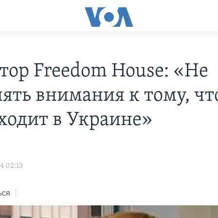
тор Freedom House: «Не
лять внимания к тому, чт
ходит в Украине»
4 02:13
ься