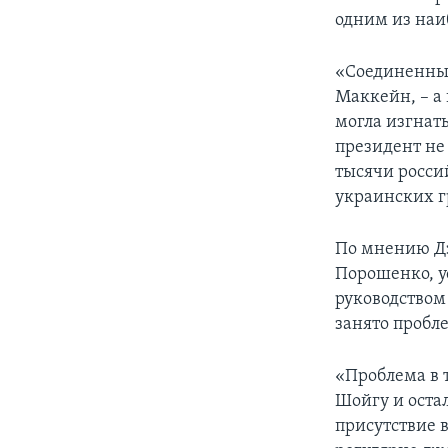
одним из наи
«Соединенные
Маккейн, – а
могла изгнат
президент не
тысячи росси
украинских гр
По мнению Дэ
Порошенко, у
руководством
занято пробл
«Проблема в т
Шойгу и оста
присутствие в