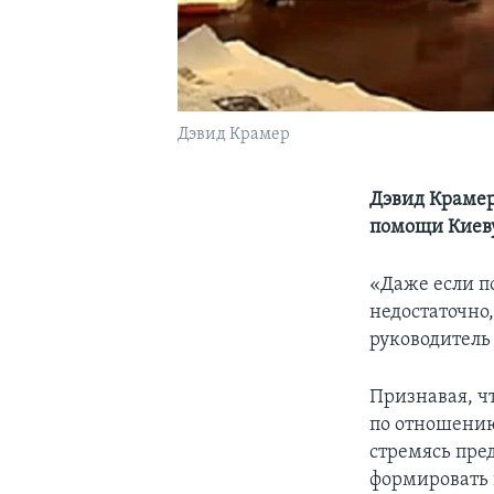
Дэвид Крамер
Дэвид Крамер
помощи Киев
«Даже если по
недостаточно
руководитель
Признавая, ч
по отношению
стремясь пре
формировать п