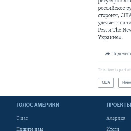
регулярно лже
российское ру
стороны, США
уделяет знач
Post и The Ne
Украине».
Поделит
This item is part of
США
Ново
ГОЛОС АМЕРИКИ
ПРОЕКТ
О нас
Америка
Пишите нам
Итоги