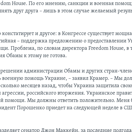
edom House. По его мнению, санкции и военная помо
нять друг друга – лишь в этом случае желаемый резуль
констатирует и другое: в Конгрессе существует мощна
тийная – поддержка предложению о предоставлении 
щи. Проблема, по словам директора Freedom House, в т
я Обамы к этому не готова.
 решении администрации Обамы и других стран-член
ь военную помощь Украине, – заявил Крамер. – Мы д
несколько месяцев назад, чтобы Украина защитила сво
й агрессии, российского вторжения. Украинское прави
ой помощи. Мы должны ответить положительно. Меня 
езидент Порошенко приедет на следующей неделе в СШ
.
азделяет сенатор Джон Маккейн, за последние полгод