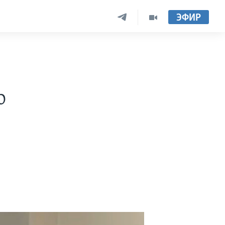
ЭФИР
о