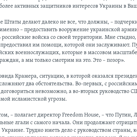
более активных защитников интересов Украины в Ва
 Штаты делают далеко не все, что должны, – подчерк
 именно – предоставить вооружение украинской армии
ь российские войска со своей территории. Мне стыдно,
 предоставил им помощи, которой они заслуживают. П
йских военнослужащих, которые в массовом масштаб
аждан, а мы только смотрим на это. Это – позор».
вида Крамера, ситуацию, в которой оказался президе
сложняют два обстоятельства. Во-первых, с российски
 договориться невозможно, а во-вторых руководство 
емой исламистской угрозы.
ом, – полагает директор Freedom House, – что Путин, 
льные лгали с самого начала. Они продолжают отрицат
 Украине. Трудно иметь дело с руководством страны, 