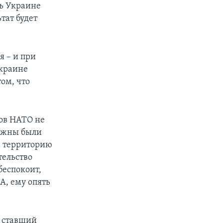
щь Украине
тат будет
я – и при
Украине
ом, что
ов НАТО не
олжны были
ю территорию
тельство
беспокоит,
А, ему опять
а ставший