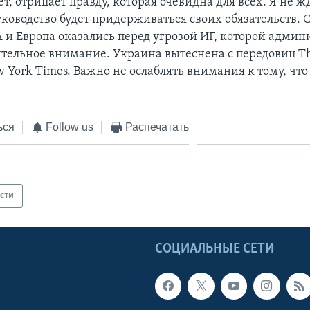
т, отрицает правду, которая очевидна для всех. Я не жд
ководство будет придерживаться своих обязательств. 
 и Европа оказались перед угрозой ИГ, которой админ
ительное внимание. Украина вытеснена с передовиц T
w York Times. Важно не ослаблять внимания к тому, что
ься
Follow us
Распечатать
сти
Ы
СОЦИАЛЬНЫЕ СЕТИ