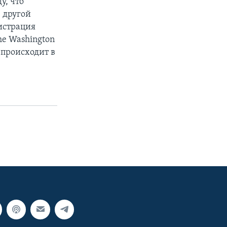
у, что
С другой
истрация
he Washington
 происходит в