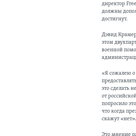
директор Fre
должны допол
достигнут.
Дэвид Крамер 
этом двухпар
военной помо
администраци
«Я сожалею о
предоставлят
это сделать 
от российско
попросило эт
что когда пр
скажут «нет»
Это мнение р