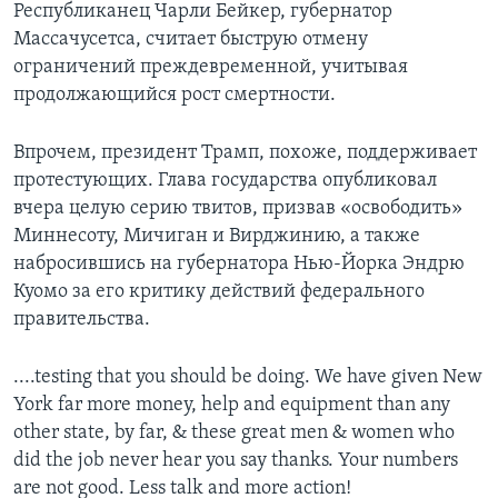
Республиканец Чарли Бейкер, губернатор
Массачусетса, считает быструю отмену
ограничений преждевременной, учитывая
продолжающийся рост смертности.
Впрочем, президент Трамп, похоже, поддерживает
протестующих. Глава государства опубликовал
вчера целую серию твитов, призвав «освободить»
Миннесоту, Мичиган и Вирджинию, а также
набросившись на губернатора Нью-Йорка Эндрю
Куомо за его критику действий федерального
правительства.
....testing that you should be doing. We have given New
York far more money, help and equipment than any
other state, by far, & these great men & women who
did the job never hear you say thanks. Your numbers
are not good. Less talk and more action!