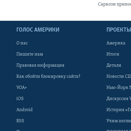
Саркози принос
ГОЛОС АМЕРИКИ
ПРОЕКТ
О нас
Америка
Пишите нам
Итоги
Правовая информация
Детали
Как обойти блокировку сайта?
Новости СШ
VOA+
Нью-Йорк 
iOS
Дискуссия 
Android
История «Г
RSS
Учим англ
Learning English