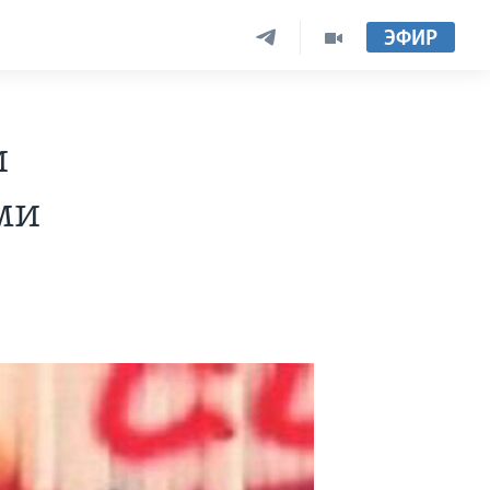
ЭФИР
и
ми