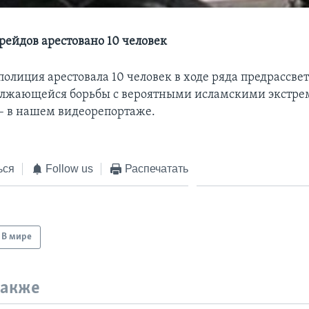
рейдов арестовано 10 человек
полиция арестовала 10 человек в ходе ряда предрассве
олжающейся борьбы с вероятными исламскими экстре
– в нашем видеорепортаже.
ься
Follow us
Распечатать
В мире
также