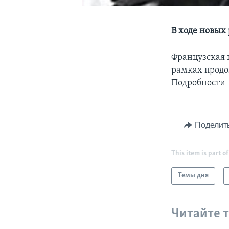
В ходе новых 
Французская 
рамках прод
Подробности 
Поделит
This item is part of
Темы дня
Читайте 