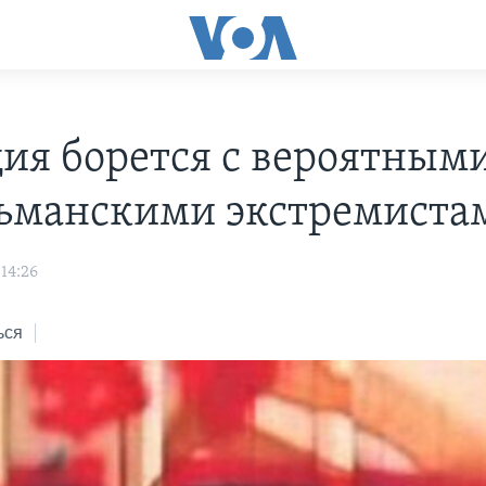
ия борется с вероятным
ьманскими экстремиста
14:26
ься