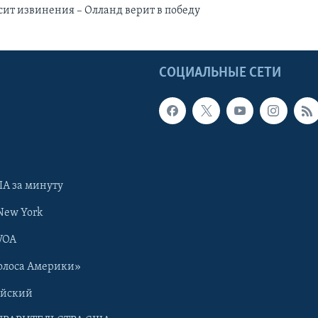
ит извинения – Олланд верит в победу
Ы
СОЦИАЛЬНЫЕ СЕТИ
А за минуту
New York
VOA
олоса Америки»
ийский