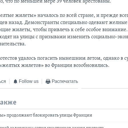
о, что по меньшей мере 39 человек арестованы.
лтые жилеты» началось по всей стране, и прежде всег
яцев назад. Демонстранты специально одевают желные
щие жилеты, чтобы привлечь к себе особое внимание
одят на улицы с призывами изменить социально-эк
вительства.
ротестов удалось погасить нынешним летом, однако в с
«желтых жилетов» во Франции возобновились.
ься
Follow us
Распечатать
также
ы» продолжают блокировать улицы Франции