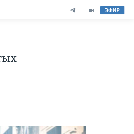
ЭФИР
тых