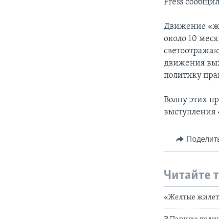
Press сообщил
Движение «же
около 10 мес
светоотражаю
движения вых
политику пра
Волну этих п
выступления 
Поделит
Читайте 
«Желтые жилет