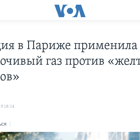
ия в Париже применила
точивый газ против «жел
ов»
s
9 18:14
ься