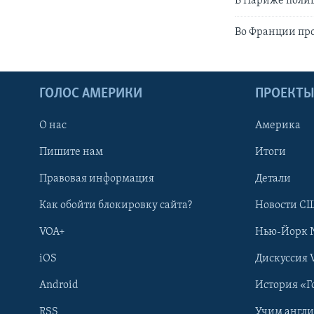
В Париже поли
Во Франции пр
ГОЛОС АМЕРИКИ
ПРОЕКТ
О нас
Америка
Пишите нам
Итоги
Правовая информация
Детали
Как обойти блокировку сайта?
Новости СШ
VOA+
Нью-Йорк 
iOS
Дискуссия 
Android
История «Г
RSS
Учим англ