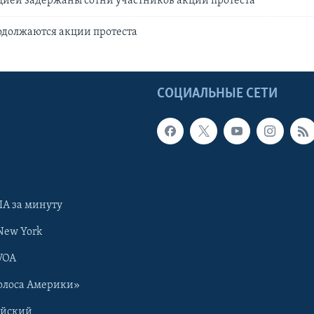
цией задержаны сотни участников акции протеста
одолжаются акции протеста
Ы
СОЦИАЛЬНЫЕ СЕТИ
А за минуту
New York
VOA
олоса Америки»
ийский