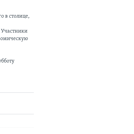
о в столице,
. Участники
ономическую
убботу