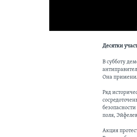
Десятки учас
В субботу де
антиправител
Она применил
Ряд историче
сосредоточен
безопасности
поля, Эйфеле
Акция протес