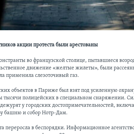
тников акции протеста были арестованы
монстранты во французской столице, пытавшиеся возро
ьственное движение «желтые жилеты», были рассеян
а применила слезоточивый газ.
ских объектов в Париже был взят под усиленную охрану
ы тысячи полицейских в специальном снаряжении. С
 дежурят у городских достопримечательностей, включ
ву башню и собор Нотр-Дам.
та переросла в беспорядки. Информационное агентство