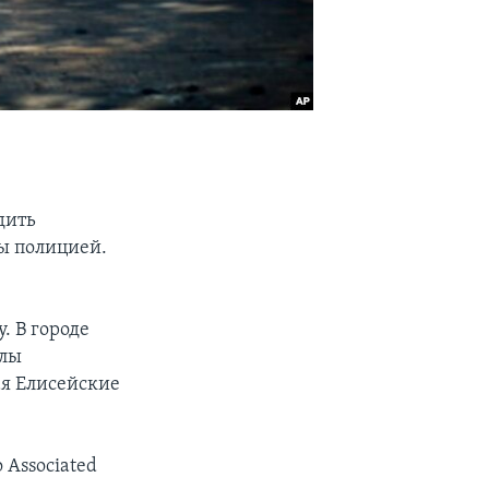
дить
ы полицией.
. В городе
илы
ая Елисейские
 Associated